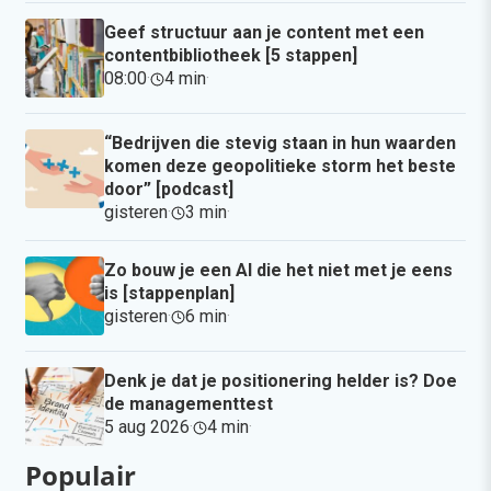
Geef structuur aan je content met een
contentbibliotheek [5 stappen]
08:00
·
4 min
·
“Bedrijven die stevig staan in hun waarden
komen deze geopolitieke storm het beste
door” [podcast]
gisteren
·
3 min
·
Zo bouw je een AI die het niet met je eens
is [stappenplan]
gisteren
·
6 min
·
Denk je dat je positionering helder is? Doe
de managementtest
5 aug 2026
·
4 min
·
Populair