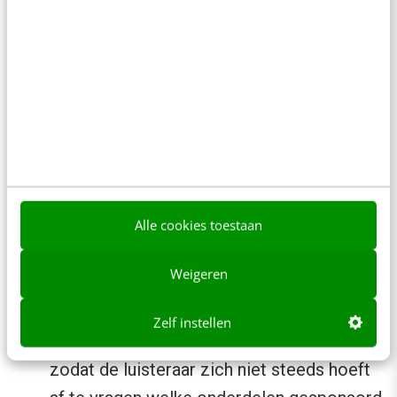
Er wordt echt een verhaal verteld, het is
dus geen promotiepraatje of voorgelezen
script.
Het verhaal is echt een onderdeel van de
aflevering. Luisteraars hebben het idee dat
ze iets gemist hebben als ze de
advertentie overslaan.
Alle cookies toestaan
Het verhaal brengt iets aan de luisteraar:
het is leerzaam, vermakelijk, inspirerend,
Weigeren
meeslepend (…).
De maker geeft wel duidelijk aan welke
Zelf instellen
content afkomstig van de adverteerder is,
zodat de luisteraar zich niet steeds hoeft