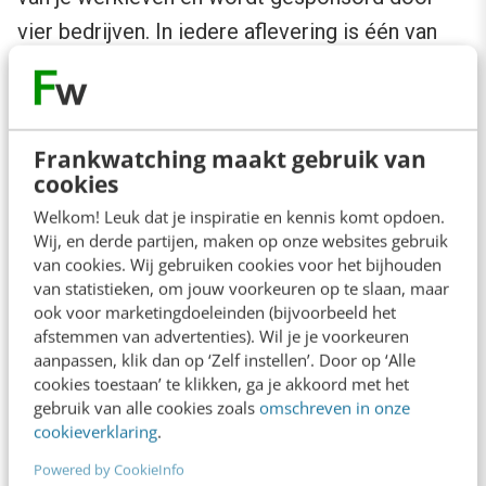
vier bedrijven. In iedere aflevering is één van
deze bedrijven een (klein) onderdeel van de
podcast. De ‘advertentie’ duurt enkele minuten,
waarin echt een verhaal (met verschillende
Frankwatching maakt gebruik van
interviews) wordt verteld, meestal over hoe
cookies
een werknemer een probleem heeft
Welkom! Leuk dat je inspiratie en kennis komt opdoen.
overwonnen, of over hoe het bedrijf met
Wij, en derde partijen, maken op onze websites gebruik
van cookies. Wij gebruiken cookies voor het bijhouden
bepaalde uitdagingen omgaat. De verhalen zijn
van statistieken, om jouw voorkeuren op te slaan, maar
niet altijd positief. In één aflevering vertelt een
ook voor marketingdoeleinden (bijvoorbeeld het
afstemmen van advertenties). Wil je je voorkeuren
medewerker van Accenture bijvoorbeeld over
aanpassen, klik dan op ‘Zelf instellen’. Door op ‘Alle
racisme op de werkvloer (en hoe Accenture
cookies toestaan’ te klikken, ga je akkoord met het
gebruik van alle cookies zoals
omschreven in onze
hiermee omgaat).
cookieverklaring
.
Powered by CookieInfo
De vier bedrijven gebruiken de native