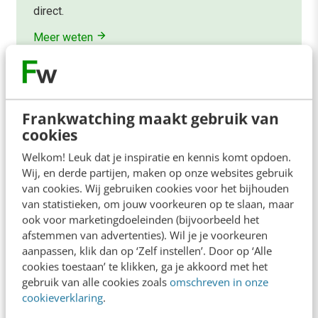
direct.
Meer weten
Frankwatching maakt gebruik van
cookies
Contact
Redactie
Welkom! Leuk dat je inspiratie en kennis komt opdoen.
Wij, en derde partijen, maken op onze websites gebruik
redactie@frankwatching.com
van cookies. Wij gebruiken cookies voor het bijhouden
van statistieken, om jouw voorkeuren op te slaan, maar
+31 30 200 1045
ook voor marketingdoeleinden (bijvoorbeeld het
Tarieven
afstemmen van advertenties). Wil je je voorkeuren
Meer contactopties
aanpassen, klik dan op ‘Zelf instellen’. Door op ‘Alle
cookies toestaan’ te klikken, ga je akkoord met het
gebruik van alle cookies zoals
omschreven in onze
Frankwatching
cookieverklaring
.