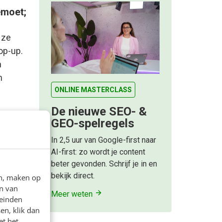
emoet;
 ze
op-up.
n
n
ONLINE MASTERCLASS
De nieuwe SEO- &
GEO-spelregels
In 2,5 uur van Google-first naar
AI-first: zo wordt je content
beter gevonden. Schrijf je in en
bekijk direct.
en, maken op
n van
Meer weten
leinden
en
en, klik dan
et het