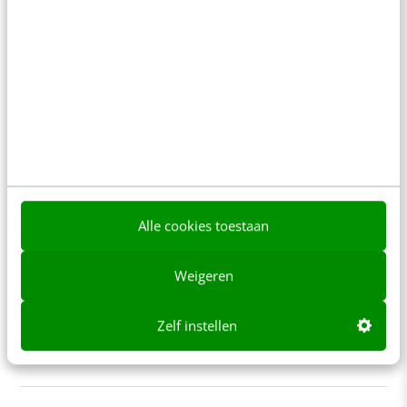
In 2,5 uur van Google-first naar AI-first: zo wordt je
content beter gevonden. Schrijf je in en bekijk
direct.
Meer weten
Alle cookies toestaan
Contact
Redactie
redactie@frankwatching.com
Weigeren
+31 30 200 1045
Zelf instellen
Tarieven
Meer contactopties