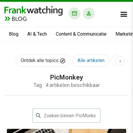
BLOG
Blog
AI & Tech
Content & Communicatie
Marketi
›
Ontdek alle topics
Alle artikelen
AI & Te
PicMonkey
Tag
·
4 artikelen beschikbaar