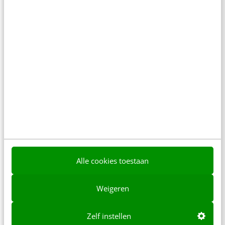
De nieuwe SEO- & GEO-
spelregels
In 2,5 uur van Google-first naar AI-first: zo wordt je
content beter gevonden. Schrijf je in en bekijk
direct.
Meer weten
Alle cookies toestaan
Weigeren
Zelf instellen