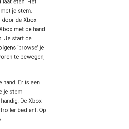
 laat eten. Het
 met je stem.
al door de Xbox
e Xbox met de hand
. Je start de
olgens ‘browse’ je
voren te bewegen,
 hand. Er is een
e je stem
k handig. De Xbox
roller bedient. Op
e