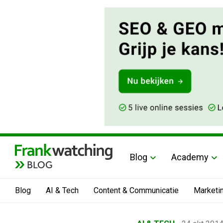
Blog
Academy
BLOG
Blog
AI & Tech
Content & Communicatie
Marketi
Home