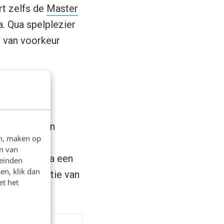
rt zelfs de
Master
. Qua spelplezier
e van voorkeur
Kinect is een
en, maken op
diepte kan
n van
d in 2010, na een
leinden
en, klik dan
altje innovatie van
et het