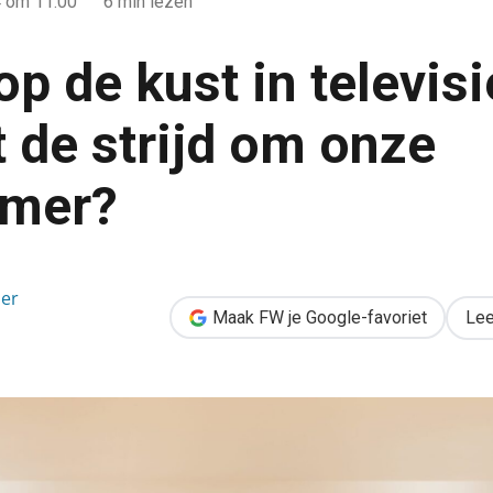
4
om 11:00
6 min lezen
p de kust in televisi
t de strijd om onze
mer?
evisieland: wie wint de strijd om onze woonkamer?
er
Maak FW je Google-favoriet
Lee