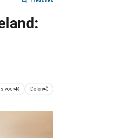
1 reacties
eland:
s voor
Delen