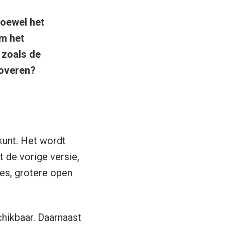
Hoewel het
om het
 zoals de
roveren?
kunt. Het wordt
 de vorige versie,
mes, grotere open
schikbaar. Daarnaast