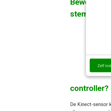
Beweging,
stem of
Zelf ins
controller?
De Kinect-sensor k