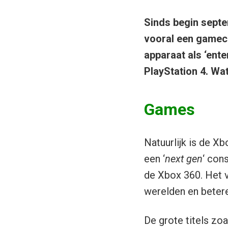
Sinds begin septe
vooral een gameco
apparaat als ‘ente
PlayStation 4. Wa
Games
Natuurlijk is de X
een ‘
next gen
‘ con
de Xbox 360. Het v
werelden en betere
De grote titels zoal