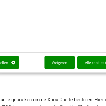
tellen
Weigeren
Alle cookies 
Kinect Sensor V2
un je gebruiken om de Xbox One te besturen. Hierm