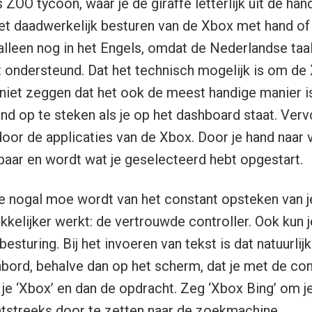
ZOO tycoon, waar je de giraffe letterlijk uit de hand
t daadwerkelijk besturen van de Xbox met hand of
 alleen nog in het Engels, omdat de Nederlandse ta
 ondersteund. Dat het technisch mogelijk is om d
 niet zeggen dat het ook de meest handige manier is
and op te steken als je op het dashboard staat. Verv
or de applicaties van de Xbox. Door je hand naar 
baar en wordt wat je geselecteerd hebt opgestart.
je nogal moe wordt van het constant opsteken van je
kkelijker werkt: de vertrouwde controller. Ook kun j
esturing. Bij het invoeren van tekst is dat natuurlij
bord, behalve dan op het scherm, dat je met de cont
je ‘Xbox’ en dan de opdracht. Zeg ‘Xbox Bing’ om j
tstreeks door te zetten naar de zoekmachine.