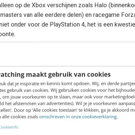
e alleen op de Xbox verschijnen zoals Halo (binnenko
masters van alle eerdere delen) en racegame Forza
iet onder voor de PlayStation 4, het is een kwesti
oonte.
sor
atching maakt gebruik van cookies
 One wordt optioneel een Kinect-sensor geleverd. 
k dat je inspiratie en kennis komt opdoen. Wij, en derde partij
ouwde microfoon) die niet alleen beeld, maar ook 
es gebruik van cookies. Wij gebruiken cookies voor het bijhoude
ect is al een paar jaar beschikbaar en geïntroduceer
en, om jouw voorkeuren op te slaan, maar ook voor marketingdoe
ld het afstemmen van advertenties). Wil je je voorkeuren aanpass
ngeveer een jaar. Het wordt gezien als een knap sta
stellen’. Door op ‘Alle cookies toestaan’ te klikken, ga je akkoord m
 alle cookies zoals
omschreven in onze cookieverklaring
.
CookieInfo