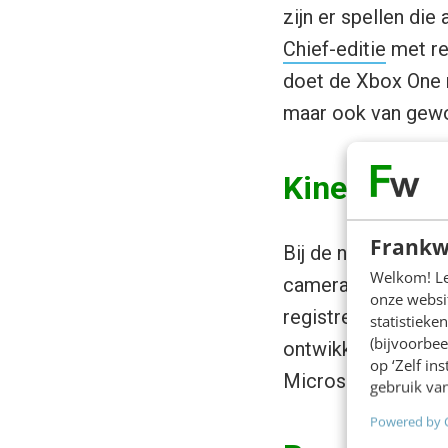
zijn er spellen di
Chief-editie
met re
doet de Xbox One n
maar ook van gew
Kinect sen
Frankw
Bij de nieuwe Xbox
Welkom! Leu
camera (met ingeb
onze websit
registreren. De Kin
statistiek
(bijvoorbee
ontwikkeltijd van o
op ‘Zelf in
Microsoft.
gebruik van
Powered by 