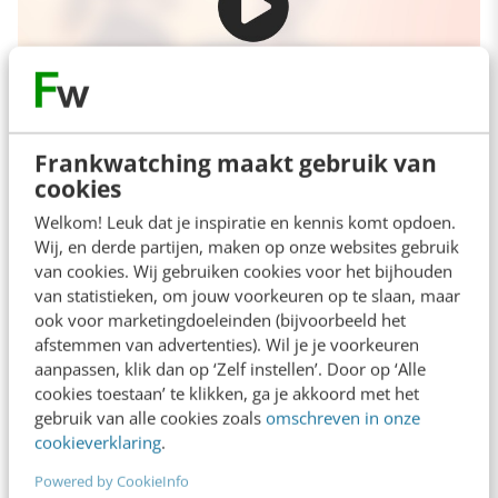
Frankwatching maakt gebruik van
cookies
Het leuke van Hot Pursuit is dat je snel carrière
Welkom! Leuk dat je inspiratie en kennis komt opdoen.
maakt. Bij het behalen van de doelstellingen
Wij, en derde partijen, maken op onze websites gebruik
van cookies. Wij gebruiken cookies voor het bijhouden
(bijvoorbeeld 3 racers arresteren of als eerste
van statistieken, om jouw voorkeuren op te slaan, maar
in de Roadster Reborn race over de finish
ook voor marketingdoeleinden (bijvoorbeeld het
afstemmen van advertenties). Wil je je voorkeuren
komen) verdien je al gauw genoeg punten/geld
aanpassen, klik dan op ‘Zelf instellen’. Door op ‘Alle
om een nieuwe auto te verdienen of een
cookies toestaan’ te klikken, ga je akkoord met het
gebruik van alle cookies zoals
omschreven in onze
promotie te maken. In totaal zijn er 20 niveaus,
cookieverklaring
.
zowel voor de racer als voor de agent, en bij
Powered by CookieInfo
ieder niveau zijn er nieuwe auto’s of beloningen.