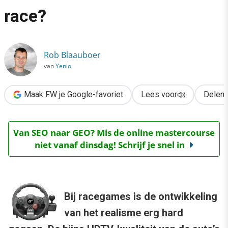
›
race?
Gran Turismo vs. NFS Hot Pursuit: een nek aan nek race?
Rob Blaauboer
van
Yenlo
Maak FW je Google-favoriet
Lees voor
Delen
Van SEO naar GEO? Mis de online mastercourse
niet vanaf dinsdag! Schrijf je snel in
Bij racegames is de ontwikkeling
van het realisme erg hard