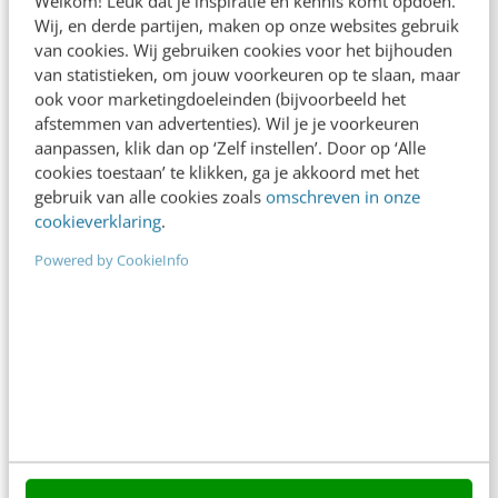
Welkom! Leuk dat je inspiratie en kennis komt opdoen.
Wij, en derde partijen, maken op onze websites gebruik
In 2,5 uur van Google-first naar AI-first: zo wordt je
van cookies. Wij gebruiken cookies voor het bijhouden
content beter gevonden. Schrijf je in en bekijk
van statistieken, om jouw voorkeuren op te slaan, maar
direct.
ook voor marketingdoeleinden (bijvoorbeeld het
afstemmen van advertenties). Wil je je voorkeuren
Meer weten
aanpassen, klik dan op ‘Zelf instellen’. Door op ‘Alle
cookies toestaan’ te klikken, ga je akkoord met het
gebruik van alle cookies zoals
omschreven in onze
cookieverklaring
.
Powered by CookieInfo
Contact
Redactie
redactie@frankwatching.com
+31 30 200 1045
Tarieven
Meer contactopties