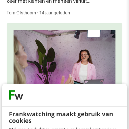
keer met klanten en mensen vanuit…
Tom Olsthoorn
·
14 jaar geleden
ONLINE MASTERCLASS
Frankwatching maakt gebruik van
De nieuwe SEO- & GEO-
cookies
spelregels