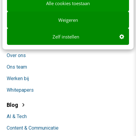
Alle cookies toestaan
Frankwatching
Weigeren
Adverteren
Contact
Zelf instellen
Nieuwsbrieven
Over ons
Ons team
Werken bij
Whitepapers
Blog
AI & Tech
Content & Communicatie