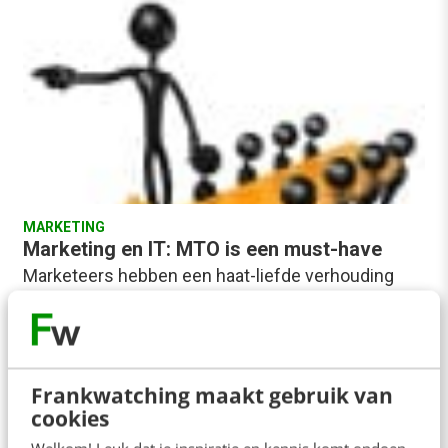
MARKETING
Marketing en IT: MTO is een must-have
Marketeers hebben een haat-liefde verhouding
met IT'ers. Waarom dat is, weet ik niet, maar ik kan
er wel een slag naar slaan.…
Reint Jan Holterman
·
14 jaar geleden
Frankwatching maakt gebruik van
cookies