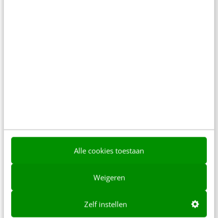
MARKETING
Durf jij nog te delen op Facebook?
Facebooksupervriend Mark Zuckerberg
Alle cookies toestaan
presenteerde in september tijdens de f8
Developers Conference de nieuwste
Weigeren
paradepaardjes van Facebook. Dit leverde het
grootste vriendennetwerk ter…
Zelf instellen
Jeroen van de Ven
·
15 jaar geleden