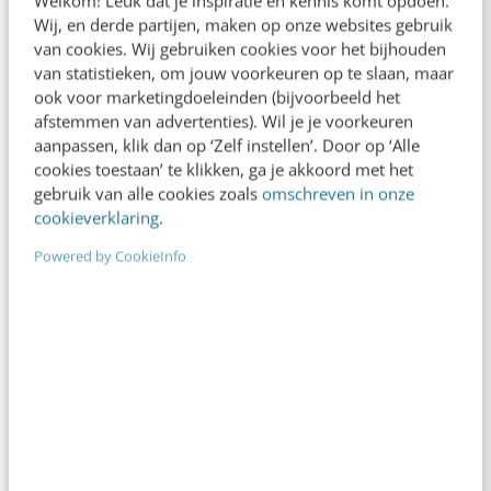
Welkom! Leuk dat je inspiratie en kennis komt opdoen.
Wij, en derde partijen, maken op onze websites gebruik
van cookies. Wij gebruiken cookies voor het bijhouden
van statistieken, om jouw voorkeuren op te slaan, maar
ook voor marketingdoeleinden (bijvoorbeeld het
afstemmen van advertenties). Wil je je voorkeuren
aanpassen, klik dan op ‘Zelf instellen’. Door op ‘Alle
cookies toestaan’ te klikken, ga je akkoord met het
gebruik van alle cookies zoals
omschreven in onze
cookieverklaring
.
MARKETING
Retail: stel niet het kanaal, maar het
Powered by CookieInfo
klantgedrag centraal!
Facebook, Amazon, YouTube en Google zijn zo
succesvol, omdat zij verregaande personalisatie
en informatie op maat bieden. Dit dankzij de
enorme hoeveelheden…
Ron Zwetsloot
·
14 jaar geleden