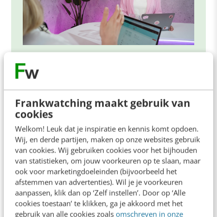
ONLINE MASTERCLASS
De nieuwe SEO- & GEO-
spelregels
Frankwatching maakt gebruik van
In 2,5 uur van Google-first naar AI-first: zo wordt je
cookies
content beter gevonden. Schrijf je in en bekijk
Welkom! Leuk dat je inspiratie en kennis komt opdoen.
direct.
Wij, en derde partijen, maken op onze websites gebruik
van cookies. Wij gebruiken cookies voor het bijhouden
Meer weten
van statistieken, om jouw voorkeuren op te slaan, maar
ook voor marketingdoeleinden (bijvoorbeeld het
afstemmen van advertenties). Wil je je voorkeuren
aanpassen, klik dan op ‘Zelf instellen’. Door op ‘Alle
cookies toestaan’ te klikken, ga je akkoord met het
gebruik van alle cookies zoals
omschreven in onze