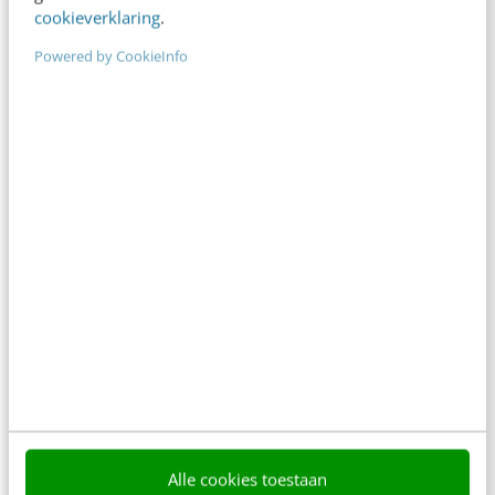
cookieverklaring
.
Powered by CookieInfo
AI & TECH
Webcare voor half miljoen leden: hoe doet
FNV Bondgenoten dat?
Stel je voor: tien Amsterdam ArenA’s vol met
mensen die je allemaal ingewikkelde vragen
stellen over arbeid, pensioen en sociale zekerheid.
FNV…
Oliver de Leeuw
·
13 jaar geleden
Alle cookies toestaan