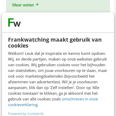
Meer weten
Frankwatching maakt gebruik van
cookies
Contact
Redactie
Welkom! Leuk dat je inspiratie en kennis komt opdoen.
redactie@frankwatching.com
Wij, en derde partijen, maken op onze websites gebruik
van cookies. Wij gebruiken cookies voor het bijhouden
+31 30 200 1045
van statistieken, om jouw voorkeuren op te slaan, maar
Tarieven
ook voor marketingdoeleinden (bijvoorbeeld het
afstemmen van advertenties). Wil je je voorkeuren
Meer contactopties
aanpassen, klik dan op ‘Zelf instellen’. Door op ‘Alle
cookies toestaan’ te klikken, ga je akkoord met het
gebruik van alle cookies zoals
omschreven in onze
Frankwatching
cookieverklaring
.
Adverteren
Powered by CookieInfo