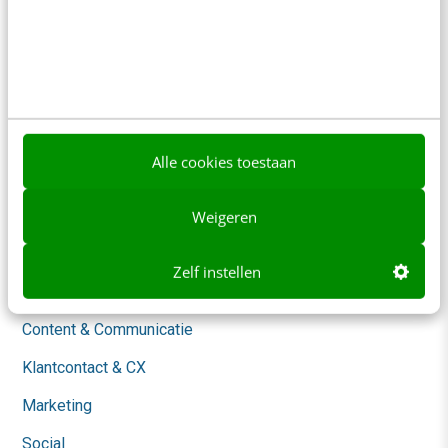
Contact
Nieuwsbrieven
Over ons
Ons team
Alle cookies toestaan
Werken bij
Whitepapers
Weigeren
Blog
Zelf instellen
AI & Tech
Content & Communicatie
Klantcontact & CX
Marketing
Social