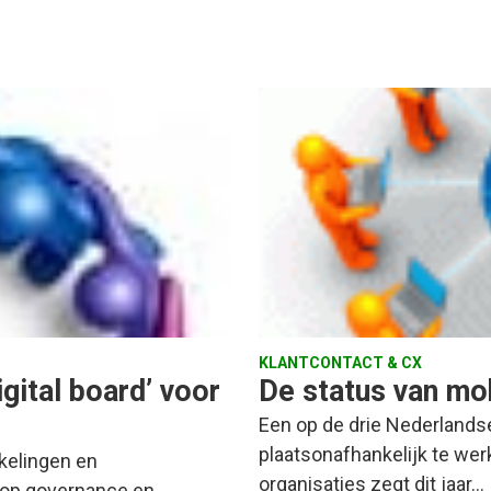
KLANTCONTACT & CX
gital board’ voor
De status van mob
Een op de drie Nederlandse
plaatsonafhankelijk te wer
ikkelingen en
organisaties zegt dit jaar…
e op governance en