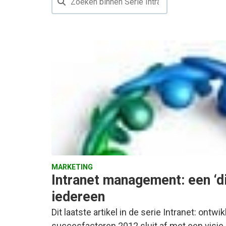
MARKETING
Intranet management: een ‘di
iedereen
Dit laatste artikel in de serie Intranet: ontw
succesfactoren 2012 sluit af met een visi