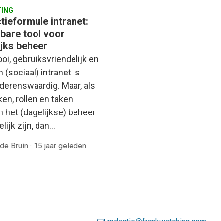
ING
tieformule intranet:
bare tool voor
ijks beheer
oi, gebruiksvriendelijk en
(sociaal) intranet is
erenswaardig. Maar, als
en, rollen en taken
 het (dagelijkse) beheer
lijk zijn, dan…
 de Bruin
·
15 jaar geleden