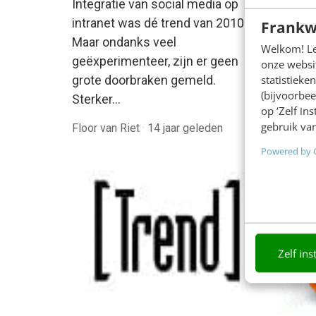
Integratie van social media op
het ni
intranet was dé trend van 2010.
écht bi
Frankw
Maar ondanks veel
organis
Welkom! Leu
geëxperimenteer, zijn er geen
ontwer
onze websit
grote doorbraken gemeld.
statistiek
(bijvoorbee
Sterker…
op ‘Zelf in
gebruik van
Floor van Riet
·
14 jaar geleden
Bart Hi
Powered by 
Zelf ins