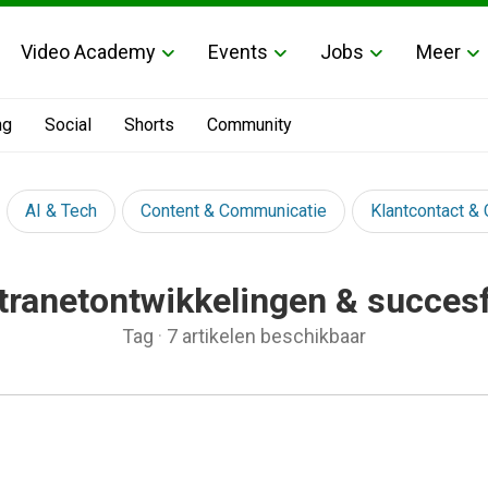
Video Academy
Events
Jobs
Meer
ng
Social
Shorts
Community
AI & Tech
Content & Communicatie
Klantcontact &
ntranetontwikkelingen & succes
Tag
·
7 artikelen beschikbaar