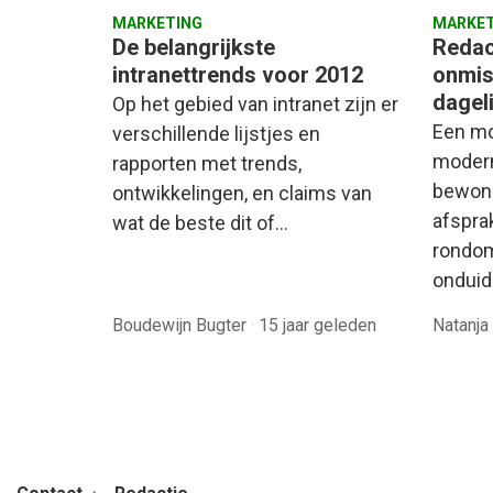
MARKETING
MARKET
De belangrijkste
Redac
intranettrends voor 2012
onmis
dagel
Op het gebied van intranet zijn er
Een mo
verschillende lijstjes en
modern 
rapporten met trends,
bewond
ontwikkelingen, en claims van
afsprak
wat de beste dit of…
rondom
onduide
Boudewijn Bugter
·
15 jaar geleden
Natanja