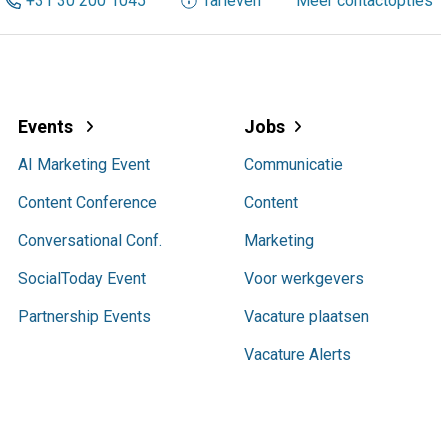
+31 30 200 1045
Tarieven
Meer contactopties
Events
Jobs
AI Marketing Event
Communicatie
Content Conference
Content
Conversational Conf.
Marketing
SocialToday Event
Voor werkgevers
Partnership Events
Vacature plaatsen
Vacature Alerts