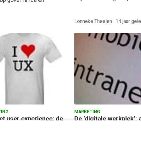
Lonneke Theelen
·
14 jaar gel
ING
MARKETING
et user experience: de
De ‘digitale werkplek’:
kkelingen voor 2012
en responsive mobiel
intranet
zorgen dat een intranet op