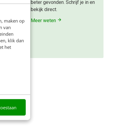
beter gevonden. Schrijf je in en
r?
bekijk direct.
2012’
Meer weten
en, maken op
tranet
n van
leinden
en, klik dan
et het
geleden
toestaan