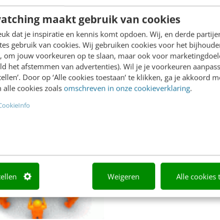
De trends voor ‘de digitale
veau van dagelijks werk
werkplek’ in 2012 en verde
jdraagt aan de
atching maakt gebruik van cookies
‘Digital Workplace Trends 
atiedoelstellingen is UX-
k dat je inspiratie en kennis komt opdoen. Wij, en derde partij
van Jane McConnell en ‘In
p bijna onmisbaar. UX,…
es gebruik van cookies. Wij gebruiken cookies voor het bijhoude
Design Annual 2012’…
en, om jouw voorkeuren op te slaan, maar ook voor marketingdoe
ld het afstemmen van advertenties). Wil je je voorkeuren aanpass
stellen’. Door op ‘Alle cookies toestaan’ te klikken, ga je akkoord m
 alle cookies zoals
omschreven in onze cookieverklaring
.
lhorst
·
14 jaar geleden
Christiaan W. Lustig
·
15 jaar 
CookieInfo
tellen
Weigeren
Alle cookies 