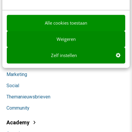
Werken bij
Whitepapers
Alle cookies toestaan
Blog
Weigeren
AI & Tech
Content & Communicatie
Zelf instellen
Klantcontact & CX
Marketing
Social
Themanieuwsbrieven
Community
Academy