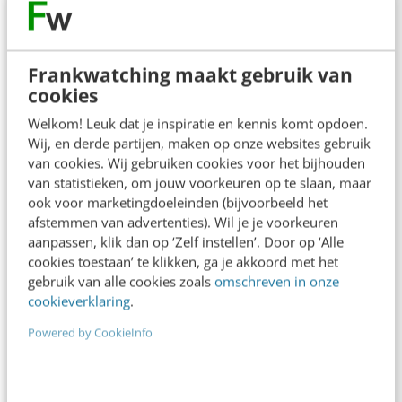
Contact
Redactie
redactie@frankwatching.com
Frankwatching maakt gebruik van
+31 30 200 1045
cookies
Tarieven
Welkom! Leuk dat je inspiratie en kennis komt opdoen.
Wij, en derde partijen, maken op onze websites gebruik
Meer contactopties
van cookies. Wij gebruiken cookies voor het bijhouden
van statistieken, om jouw voorkeuren op te slaan, maar
ook voor marketingdoeleinden (bijvoorbeeld het
Frankwatching
afstemmen van advertenties). Wil je je voorkeuren
aanpassen, klik dan op ‘Zelf instellen’. Door op ‘Alle
Adverteren
cookies toestaan’ te klikken, ga je akkoord met het
Contact
gebruik van alle cookies zoals
omschreven in onze
cookieverklaring
.
Nieuwsbrieven
Powered by CookieInfo
Over ons
Ons team