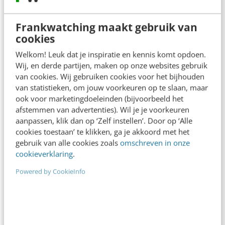
Frankwatching maakt gebruik van
cookies
Welkom! Leuk dat je inspiratie en kennis komt opdoen.
Wij, en derde partijen, maken op onze websites gebruik
van cookies. Wij gebruiken cookies voor het bijhouden
van statistieken, om jouw voorkeuren op te slaan, maar
ook voor marketingdoeleinden (bijvoorbeeld het
ONLINE MASTERCLASS
afstemmen van advertenties). Wil je je voorkeuren
De nieuwe SEO- & GEO-
aanpassen, klik dan op ‘Zelf instellen’. Door op ‘Alle
spelregels
cookies toestaan’ te klikken, ga je akkoord met het
gebruik van alle cookies zoals
omschreven in onze
In 2,5 uur van Google-first naar AI-first: zo wordt je
cookieverklaring
.
content beter gevonden. Schrijf je in en bekijk
Powered by CookieInfo
direct.
Meer weten