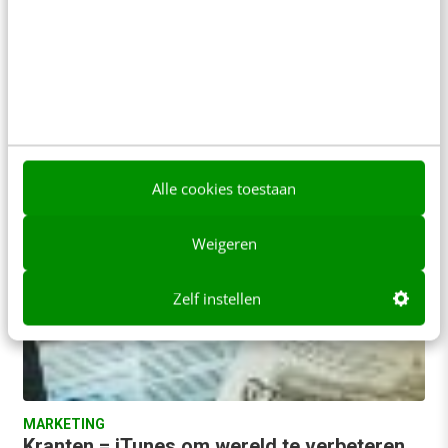
Video Kevin Kelly: is technology God?
Op 20 november vond TEDx Amsterdam plaats.
Samen met Sanoma Uitgevers kijken we terug op
dit event. In deze eerste aflevering is…
Redactie
·
17 jaar geleden
Alle cookies toestaan
Weigeren
Zelf instellen
MARKETING
Kranten = iTunes om wereld te verbeteren