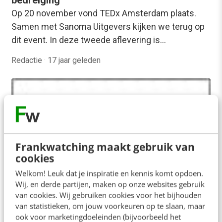
bedreiging’
Op 20 november vond TEDx Amsterdam plaats.
Samen met Sanoma Uitgevers kijken we terug op
dit event. In deze tweede aflevering is…
Redactie
·
17 jaar geleden
Frankwatching maakt gebruik van
cookies
Welkom! Leuk dat je inspiratie en kennis komt opdoen.
Wij, en derde partijen, maken op onze websites gebruik
van cookies. Wij gebruiken cookies voor het bijhouden
AI & TECH
van statistieken, om jouw voorkeuren op te slaan, maar
Event van het jaar: TEDxAmsterdam. Een
ook voor marketingdoeleinden (bijvoorbeeld het