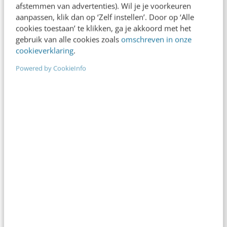
verslag
afstemmen van advertenties). Wil je je voorkeuren
aanpassen, klik dan op ‘Zelf instellen’. Door op ‘Alle
TEDxAmsterdam. Voor het eerst een TEDx-
cookies toestaan’ te klikken, ga je akkoord met het
conferentie in Nederland. De verwachtingen waren
gebruik van alle cookies zoals
omschreven in onze
tot hypehoogte gespannen. Meer dan 4000
cookieverklaring
.
aanvragen voor een kleine honderd extra…
Powered by CookieInfo
Chris Bannink
·
17 jaar geleden
AI & TECH