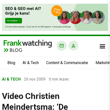
BLOG
Blog
AI & Tech
Content & Communicatie
Marketi
Home
AI & TECH
26 nov 2009
0 min lezen
›
Blog
Video Christien
›
Meindertsma: ‘De
AI & Tech