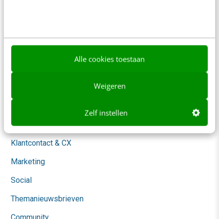
Over ons
Ons team
Werken bij
Alle cookies toestaan
Whitepapers
Weigeren
Blog
AI & Tech
Zelf instellen
Content & Communicatie
Klantcontact & CX
Marketing
Social
Themanieuwsbrieven
Community