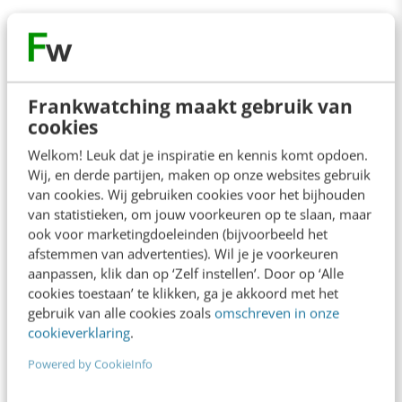
Contact
Redactie
Frankwatching maakt gebruik van
cookies
redactie@frankwatching.com
Welkom! Leuk dat je inspiratie en kennis komt opdoen.
+31 30 200 1045
Wij, en derde partijen, maken op onze websites gebruik
Tarieven
van cookies. Wij gebruiken cookies voor het bijhouden
van statistieken, om jouw voorkeuren op te slaan, maar
Meer contactopties
ook voor marketingdoeleinden (bijvoorbeeld het
afstemmen van advertenties). Wil je je voorkeuren
aanpassen, klik dan op ‘Zelf instellen’. Door op ‘Alle
Frankwatching
cookies toestaan’ te klikken, ga je akkoord met het
gebruik van alle cookies zoals
omschreven in onze
Adverteren
cookieverklaring
.
Contact
Powered by CookieInfo
Nieuwsbrieven