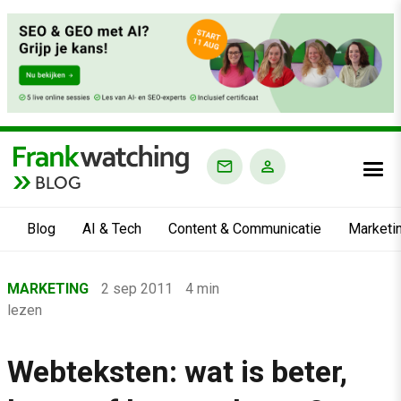
BLOG
Blog
AI & Tech
Content & Communicatie
Marketi
Home
MARKETING
2 sep 2011
4 min
›
lezen
Blog
›
Webteksten: wat is beter,
Marketing