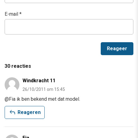
E-mail
*
30 reacties
Windkracht 11
26/10/2011 om 15:45
@Fia ik ben bekend met dat model.
reply
Reageren
Fia