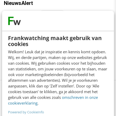
NieuwsAlert
Bookworm
Content
Copy
Copywriting
Jumper
Long copy
Frankwatching maakt gebruik van
cookies
Online marketing
Schrijven
Welkom! Leuk dat je inspiratie en kennis komt opdoen.
Wij, en derde partijen, maken op onze websites gebruik
Short copy
Skimmer
Teksten
van cookies. Wij gebruiken cookies voor het bijhouden
van statistieken, om jouw voorkeuren op te slaan, maar
Tekstlengte
Webteksten
ook voor marketingdoeleinden (bijvoorbeeld het
afstemmen van advertenties). Wil je je voorkeuren
aanpassen, klik dan op ‘Zelf instellen’. Door op ‘Alle
cookies toestaan’ te klikken, ga je akkoord met het
gebruik van alle cookies zoals
omschreven in onze
Lees 30 reacties
Delen
cookieverklaring
.
Powered by CookieInfo