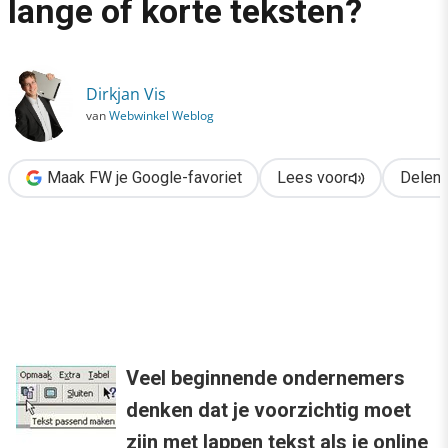
lange of korte teksten?
›
Webteksten: wat is beter, lange of korte teksten?
Dirkjan Vis
van
Webwinkel Weblog
Maak FW je Google-favoriet
Lees voor
Delen
Veel beginnende ondernemers
denken dat je voorzichtig moet
zijn met lappen tekst als je online