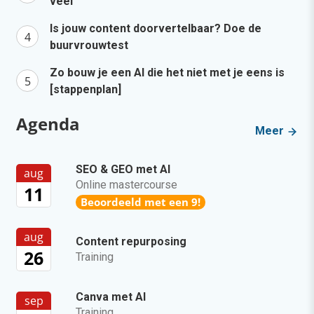
veel
Is jouw content doorvertelbaar? Doe de
buurvrouwtest
Zo bouw je een AI die het niet met je eens is
[stappenplan]
Agenda
Meer
SEO & GEO met AI
aug
Online mastercourse
11
Beoordeeld met een 9!
aug
Content repurposing
26
Training
Canva met AI
sep
Training