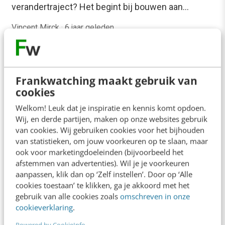
verandertraject? Het begint bij bouwen aan…
Vincent Mirck
·
6 jaar geleden
Frankwatching maakt gebruik van
cookies
Welkom! Leuk dat je inspiratie en kennis komt opdoen.
Wij, en derde partijen, maken op onze websites gebruik
MARKETING
Medewerkers moeten meedenken over
van cookies. Wij gebruiken cookies voor het bijhouden
snelle veranderingen [5 tips]
van statistieken, om jouw voorkeuren op te slaan, maar
ook voor marketingdoeleinden (bijvoorbeeld het
Bedrijven en organisaties staan door de
afstemmen van advertenties). Wil je je voorkeuren
coronapandemie voor enorme uitdagingen. Net als
aanpassen, klik dan op ‘Zelf instellen’. Door op ‘Alle
in de maatschappij als geheel lukken de
cookies toestaan’ te klikken, ga je akkoord met het
noodzakelijke veranderingen alleen…
gebruik van alle cookies zoals
omschreven in onze
cookieverklaring
.
Rik Mulder
·
6 jaar geleden
Powered by CookieInfo