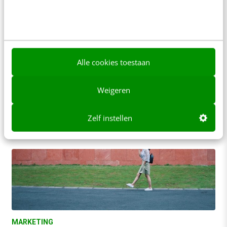
MARKETING
Het startpunt van organisatieverandering:
normen & waarden
Alle cookies toestaan
De meeste verandervraagstukken van nu zijn
terug te voeren op een eenvoudige dynamiek
Weigeren
tussen normen en waarden. Als je deze dynamiek
begrijpt,…
Zelf instellen
Stephan Ummelen
·
7 jaar geleden
MARKETING