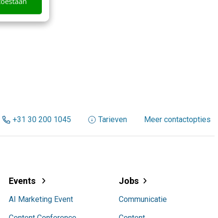
toestaan
+31 30 200 1045
Tarieven
Meer contactopties
Events
Jobs
AI Marketing Event
Communicatie
Content Conference
Content