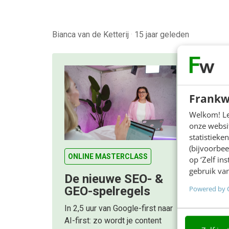
Bianca van de Ketterij
·
15 jaar geleden
Frankw
Welkom! Leu
onze websit
statistiek
(bijvoorbee
ONLINE MASTERCLASS
op ‘Zelf in
gebruik van
De nieuwe SEO- &
Powered by 
GEO-spelregels
In 2,5 uur van Google-first naar
AI-first: zo wordt je content