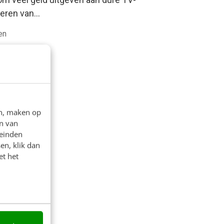
reren van…
en
en, maken op
n van
leinden
en, klik dan
et het