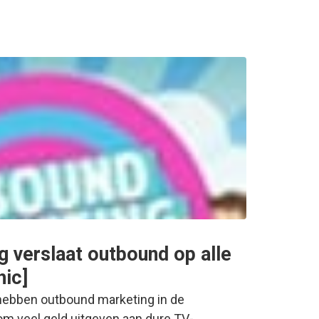
g verslaat outbound op alle
hic]
 hebben outbound marketing in de
om veel geld uitgeven aan dure TV-