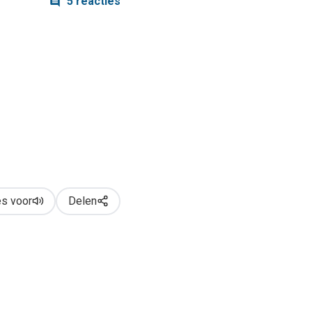
5 reacties
s voor
Delen