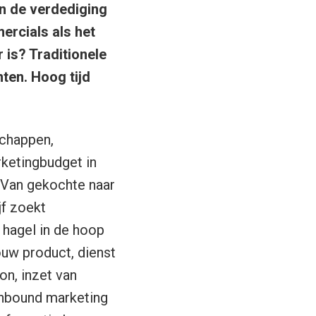
n de verdediging
rcials als het
is? Traditionele
en. Hoog tijd
schappen,
ketingbudget in
. Van gekochte naar
jf zoekt
 hagel in de hoop
ouw product, dienst
on, inzet van
inbound marketing