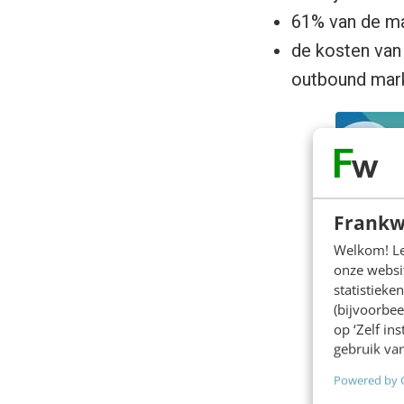
61% van de ma
de kosten van 
outbound mar
Frankw
Welkom! Leu
onze websit
statistiek
(bijvoorbee
op ‘Zelf in
gebruik van
Powered by 