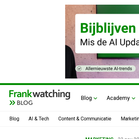
Blog
Academy
BLOG
Blog
AI & Tech
Content & Communicatie
Marketi
Home