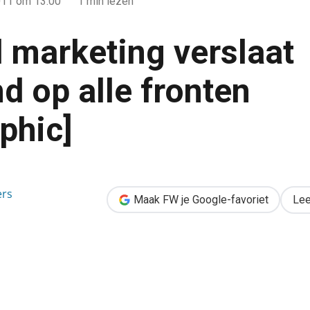
011
om 13:00
1 min lezen
 marketing verslaat
d op alle fronten
phic]
t outbound op alle fronten [infographic]
ers
Maak FW je Google-favoriet
Lee