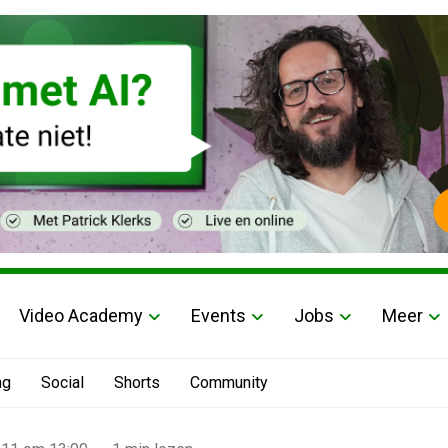
Video Academy
Events
Jobs
Meer
ng
Social
Shorts
Community