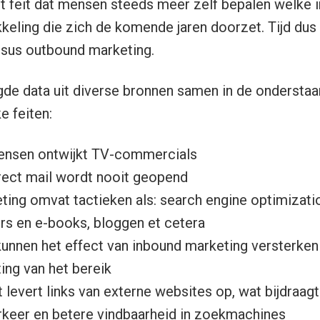
et feit dat mensen steeds meer zelf bepalen welke 
kkeling die zich de komende jaren doorzet. Tijd du
rsus outbound marketing.
de data uit diverse bronnen samen in de onderstaa
e feiten:
ensen ontwijkt TV-commercials
rect mail wordt nooit geopend
ing omvat tactieken als: search engine optimizatio
rs en e-books, bloggen et cetera
unnen het effect van inbound marketing versterken 
ing van het bereik
levert links van externe websites op, wat bijdraag
rkeer en betere vindbaarheid in zoekmachines