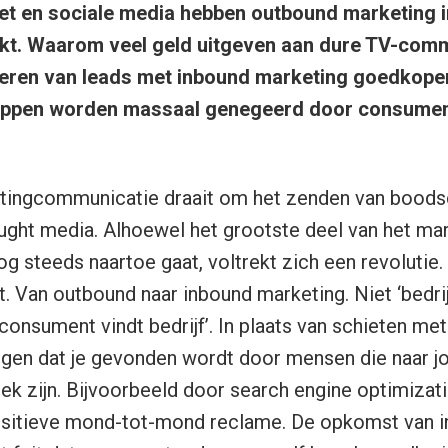
net en sociale media hebben outbound marketing i
kt. Waarom veel geld uitgeven aan dure TV-comme
eren van leads met inbound marketing goedkoper 
pen worden massaal genegeerd door consument
etingcommunicatie draait om het zenden van bood
ght media. Alhoewel het grootste deel van het mar
nog steeds naartoe gaat, voltrekt zich een revolutie
. Van outbound naar inbound marketing. Niet ‘bedri
consument vindt bedrijf’. In plaats van schieten met
orgen dat je gevonden wordt door mensen die naar j
ek zijn. Bijvoorbeeld door search engine optimizati
ositieve mond-tot-mond reclame. De opkomst van 