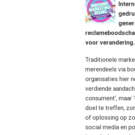
Inter
gedru
gener
reclameboodschap
voor verandering.
Traditionele mark
merendeels via bou
organisaties hier 
verdiende aandacht
consument’, maar ‘
doel te treffen, z
of oplossing op zo
social media en p