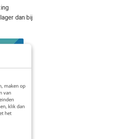
ting
ager dan bij
en, maken op
n van
leinden
en, klik dan
et het