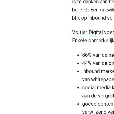
is te danken aan h
bereikt. Een ontwi
blik op inbound ve
Voltier Digital
voeg
Enkele opmerkelijk
86% van de m
44% van de di
inbound market
van whitepape
social media k
aan de vergrot
goede content 
verwijzend ve