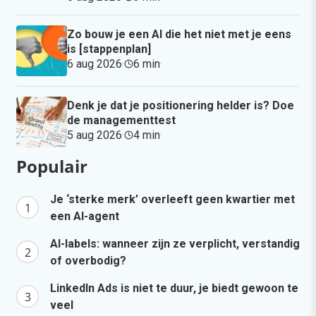
Zo bouw je een AI die het niet met je eens
is [stappenplan]
6 aug 2026
·
6 min
·
Denk je dat je positionering helder is? Doe
de managementtest
5 aug 2026
·
4 min
·
Populair
Je ‘sterke merk’ overleeft geen kwartier met
een AI-agent
AI-labels: wanneer zijn ze verplicht, verstandig
of overbodig?
LinkedIn Ads is niet te duur, je biedt gewoon te
veel