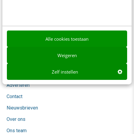
Contact
Redactie
redactie@frankwatching.com
+31 30 200 1045
Alle cookies toestaan
Tarieven
Meer contactopties
Weigeren
Zelf instellen
Frankwatching
Adverteren
Contact
Nieuwsbrieven
Over ons
Ons team