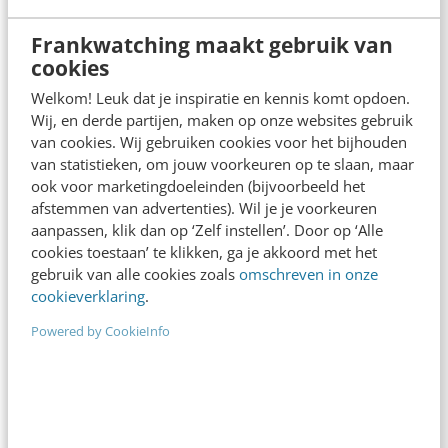
Frankwatching maakt gebruik van
cookies
Welkom! Leuk dat je inspiratie en kennis komt opdoen.
Wij, en derde partijen, maken op onze websites gebruik
van cookies. Wij gebruiken cookies voor het bijhouden
ONLINE MASTERCLASS
van statistieken, om jouw voorkeuren op te slaan, maar
De nieuwe SEO- & GEO-
ook voor marketingdoeleinden (bijvoorbeeld het
spelregels
afstemmen van advertenties). Wil je je voorkeuren
aanpassen, klik dan op ‘Zelf instellen’. Door op ‘Alle
In 2,5 uur van Google-first naar AI-first: zo wordt je
cookies toestaan’ te klikken, ga je akkoord met het
content beter gevonden. Schrijf je in en bekijk
gebruik van alle cookies zoals
omschreven in onze
direct.
cookieverklaring
.
Meer weten
Powered by CookieInfo