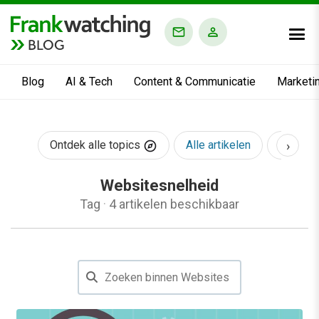
BLOG
Blog
AI & Tech
Content & Communicatie
Marketi
›
Ontdek alle topics
Alle artikelen
AI & Te
Websitesnelheid
Tag
·
4 artikelen beschikbaar