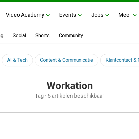
Video Academy
Events
Jobs
Meer
ng
Social
Shorts
Community
AI & Tech
Content & Communicatie
Klantcontact &
Workation
Tag
·
5 artikelen beschikbaar