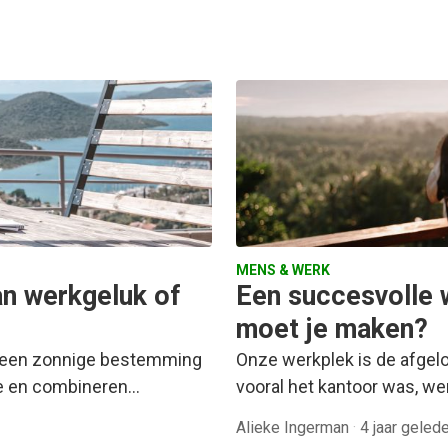
MENS & WERK
an werkgeluk of
Een succesvolle 
moet je maken?
f een zonnige bestemming
Onze werkplek is de afgelo
ee en combineren…
vooral het kantoor was, we
Alieke Ingerman
·
4 jaar geled