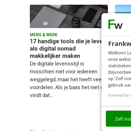
MENS & WERK
MENS &
17 handige tools die je leven
De 6 
Frankw
als digital nomad
(en a
Welkom! Leu
makkelijker maken
worka
onze websit
De digitale levensstijl is
Een tij
statistiek
misschien niet voor iedereen
eerste
(bijvoorbee
op ‘Zelf in
weggelegd, maar het heeft veel
over mi
gebruik van
voordelen. Als je baas het niet erg
gewete
vindt dat…
reacti
Powered by 
Zelf ins