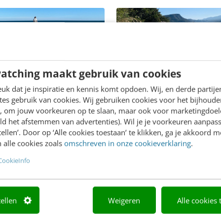
 WERK
MENS & WERK
meestgestelde vragen
In loondienst werken v
atching maakt gebruik van cookies
ntwoorden) over
het buitenland? Handig
k dat je inspiratie en kennis komt opdoen. Wij, en derde partij
tions
voor een workation
es gebruik van cookies. Wij gebruiken cookies voor het bijhoude
dje geleden schreef ik mijn
Een vaste baan hebben be
en, om jouw voorkeuren op te slaan, maar ook voor marketingdoe
 artikel op Frankwatching
niet dat je niet kunt reizen,
ld het afstemmen van advertenties). Wil je je voorkeuren aanpass
stellen’. Door op ‘Alle cookies toestaan’ te klikken, ga je akkoord m
jn workation. Dat heb ik
reizen hoeft niet alleen ma
 alle cookies zoals
omschreven in onze cookieverklaring
.
n! Daar kwamen heel wat
leve de lol te…
es…
CookieInfo
tellen
Weigeren
Alle cookies 