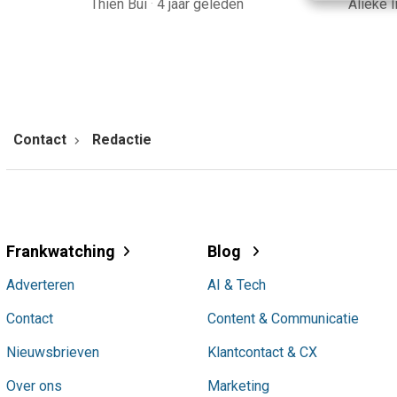
Thien Bui
·
4 jaar geleden
Alieke 
Contact
Redactie
Frankwatching
Blog
Adverteren
AI & Tech
Contact
Content & Communicatie
Nieuwsbrieven
Klantcontact & CX
Over ons
Marketing