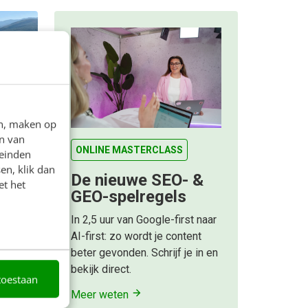
anuit
e tips
en, maken op
n van
tekent
ONLINE MASTERCLASS
leinden
 en
en, klik dan
De nieuwe SEO- &
et het
ar lang
GEO-spelregels
In 2,5 uur van Google-first naar
AI-first: zo wordt je content
beter gevonden. Schrijf je in en
bekijk direct.
toestaan
Meer weten