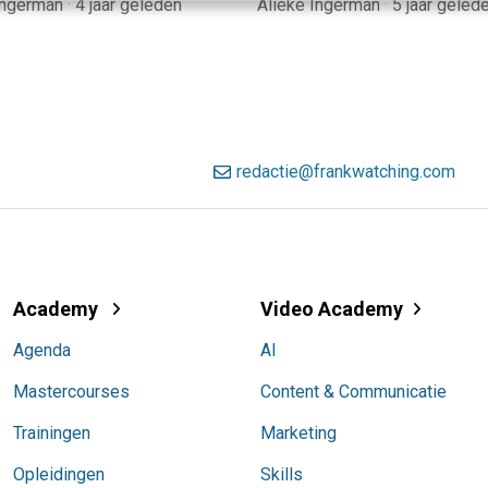
Ingerman
·
4 jaar geleden
Alieke Ingerman
·
5 jaar geled
redactie@frankwatching.com
Academy
Video Academy
Agenda
AI
Mastercourses
Content & Communicatie
Trainingen
Marketing
Opleidingen
Skills