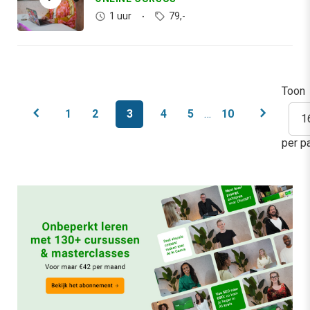
1 uur
79,-
Toon
chevron_left
chevron_right
1
2
3
4
5
…
10
per p