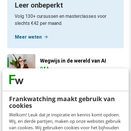
Leer onbeperkt
Volg 130+ cursussen en masterclasses voor
slechts €42 per maand.
arrow_forward
Meer weten
Wegwijs in de wereld van AI
Q&A
45 minuten
65,-
Slimme beïnvloedingstechnieken
Frankwatching maakt gebruik van
cookies
voor effectievere communicatie
ONLINE CURSUS
Welkom! Leuk dat je inspiratie en kennis komt opdoen.
1 uur
79,-
Wij, en derde partijen, maken op onze websites gebruik
van cookies. Wij gebruiken cookies voor het bijhouden