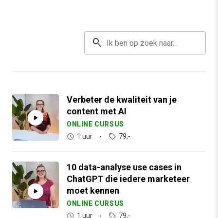
search
Verbeter de kwaliteit van je
content met AI
ONLINE CURSUS
1 uur
79,-
10 data-analyse use cases in
ChatGPT die iedere marketeer
moet kennen
ONLINE CURSUS
1 uur
79,-