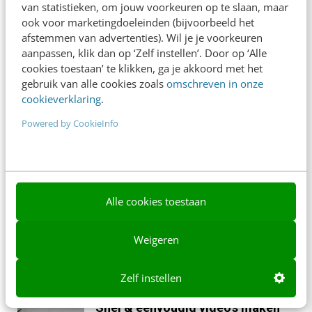
van statistieken, om jouw voorkeuren op te slaan, maar
Content creëren voor social
ook voor marketingdoeleinden (bijvoorbeeld het
media
afstemmen van advertenties). Wil je je voorkeuren
aanpassen, klik dan op ‘Zelf instellen’. Door op ‘Alle
ONLINE CURSUS
cookies toestaan’ te klikken, ga je akkoord met het
1 uur
79,-
gebruik van alle cookies zoals
omschreven in onze
cookieverklaring
.
User generated content in je
Powered by CookieInfo
marketingstrategie
ONLINE CURSUS
1 uur
79,-
Alle cookies toestaan
Optimaliseer je content met
neuromarketing
Weigeren
ONLINE CURSUS
1 uur
79,-
Zelf instellen
Snel & eenvoudig video’s maken