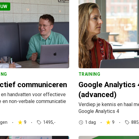
EUW
ING
TRAINING
ctief communiceren
Google Analytics 
(advanced)
t en handvatten voor effectieve
e en non-verbale communicatie
Verdiep je kennis en haal me
Google Analytics 4
agen
9
1495,-
1 dag
9
885