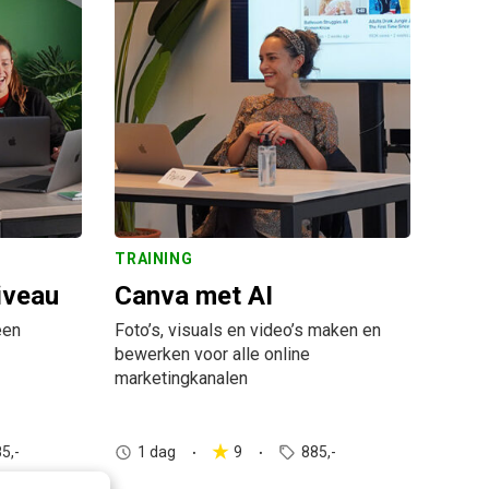
TRAINING
iveau
Canva met AI
een
Foto’s, visuals en video’s maken en
bewerken voor alle online
marketingkanalen
5,-
1 dag
9
885,-