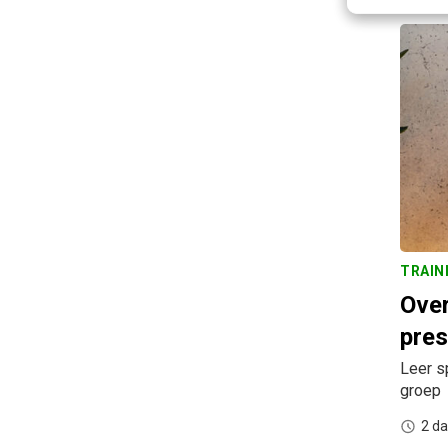
TRAIN
Ove
pres
Leer s
groep
2 d