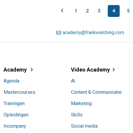
chevron_left
1
2
3
4
5
academy@frankwatching.com
Academy
Video Academy
Agenda
AI
Mastercourses
Content & Communicatie
Trainingen
Marketing
Opleidingen
Skills
Incompany
Social media