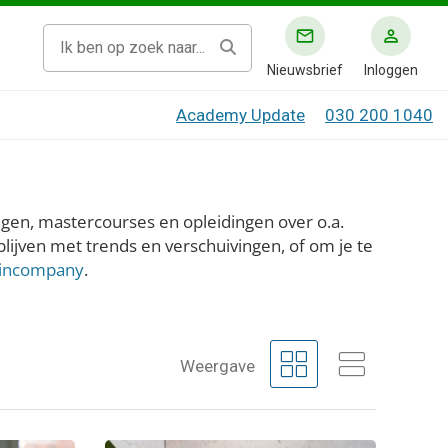
Nieuwsbrief
Inloggen
Academy Update
030 200 1040
ingen, mastercourses en opleidingen over o.a.
 blijven met trends en verschuivingen, of om je te
incompany
.
grid_view
view_agenda
Weergave