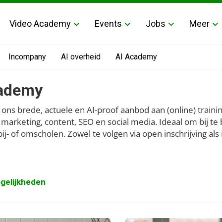
Video Academy
Events
Jobs
Meer
Incompany
AI overheid
AI Academy
ademy
 ons brede, actuele en AI-proof aanbod aan (online) train
l marketing, content, SEO en social media. Ideaal om bij te
bij- of omscholen. Zowel te volgen via open inschrijving als
gelijkheden