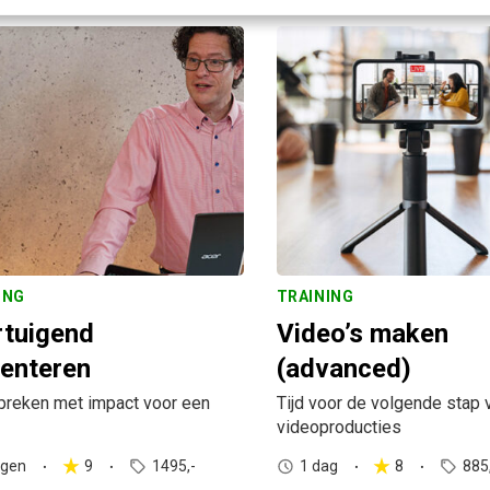
ING
TRAINING
rtuigend
Video’s maken
enteren
(advanced)
preken met impact voor een
Tijd voor de volgende stap v
videoproducties
agen
9
1495,-
1 dag
8
885