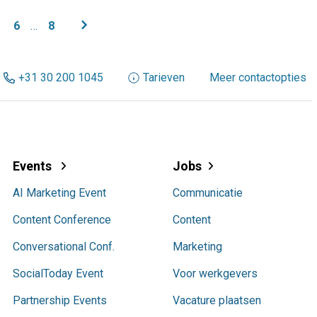
chevron_right
6
…
8
+31 30 200 1045
Tarieven
Meer contactopties
Events
Jobs
AI Marketing Event
Communicatie
Content Conference
Content
Conversational Conf.
Marketing
SocialToday Event
Voor werkgevers
Partnership Events
Vacature plaatsen