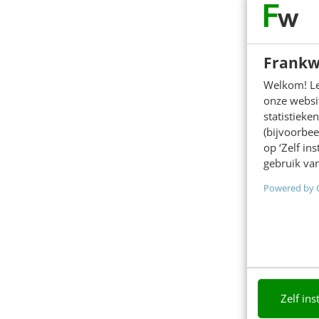
Frankw
Welkom! Leu
onze websit
statistiek
(bijvoorbee
op ‘Zelf in
gebruik van
OPLEI
Powered by 
Data
mar
Ontgre
Analyt
Google
Zelf ins
4 d