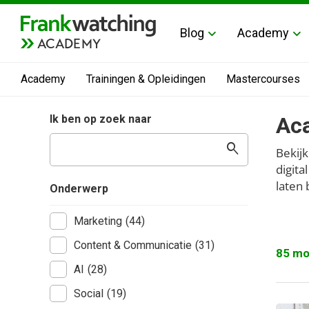
Blog
Academy
ACADEMY
Academy
Trainingen & Opleidingen
Mastercourses
Ik ben op zoek naar
Ac
search
Bekijk
digita
laten 
Onderwerp
Marketing
(44)
Content & Communicatie
(31)
85 mo
AI
(28)
Social
(19)