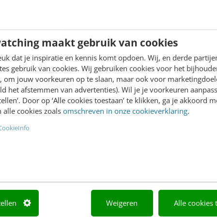
atching maakt gebruik van cookies
k dat je inspiratie en kennis komt opdoen. Wij, en derde partij
es gebruik van cookies. Wij gebruiken cookies voor het bijhoude
en, om jouw voorkeuren op te slaan, maar ook voor marketingdoe
ld het afstemmen van advertenties). Wil je je voorkeuren aanpass
stellen’. Door op ‘Alle cookies toestaan’ te klikken, ga je akkoord m
 alle cookies zoals
omschreven in onze cookieverklaring
.
DING
INCOMPANY-TRAINING
CookieInfo
 analytics voor
Digital marketing 
keting
Schrijf een strategisch en o
digital marketingplan met AI
ndel de kracht van Google
ondersteuning
ics, Google Tag Manager en
 Looker Studio
tellen
Weigeren
Alle cookies 
agen
3380,-
3042,-
2 dagen