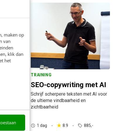
en, maken op
n van
leinden
en, klik dan
et het
TRAINING
plan
SEO-copywriting met AI
perationeel
Schrijf scherpere teksten met AI voor
de ultieme vindbaarheid en
zichtbaarheid
toestaan
1 dag
8.9
885,-