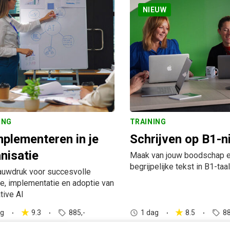
NIEUW
ING
TRAINING
mplementeren in je
Schrijven op B1-n
nisatie
Maak van jouw boodschap 
begrijpelijke tekst in B1-taal
auwdruk voor succesvolle
ie, implementatie en adoptie van
tive AI
ag
9.3
885,-
1 dag
8.5
88