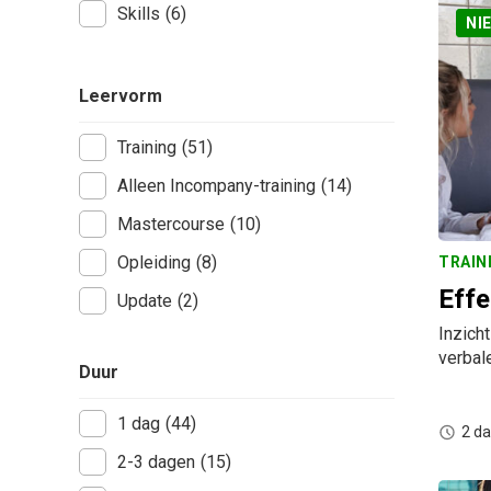
Skills
(6)
NI
Leervorm
Training
(51)
Alleen Incompany-training
(14)
Mastercourse
(10)
Opleiding
(8)
TRAIN
Effe
Update
(2)
Inzich
verbal
Duur
1 dag
(44)
2 d
2-3 dagen
(15)