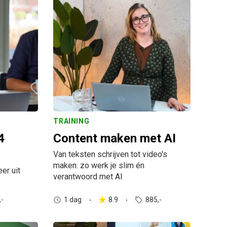
TRAINING
4
Content maken met AI
Van teksten schrijven tot video's
maken: zo werk je slim én
er uit
verantwoord met AI
,-
1 dag
8.9
885,-