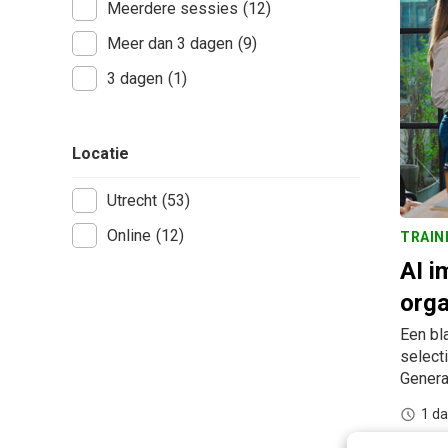
Meerdere sessies
(12)
Meer dan 3 dagen
(9)
3 dagen
(1)
Locatie
Utrecht
(53)
Online
(12)
TRAIN
AI i
orga
Een bl
select
Genera
1 d