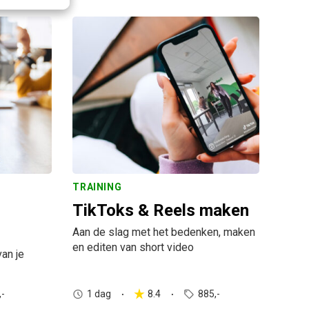
TRAINING
TikToks & Reels maken
Aan de slag met het bedenken, maken
en editen van short video
an je
,-
1 dag
8.4
885,-