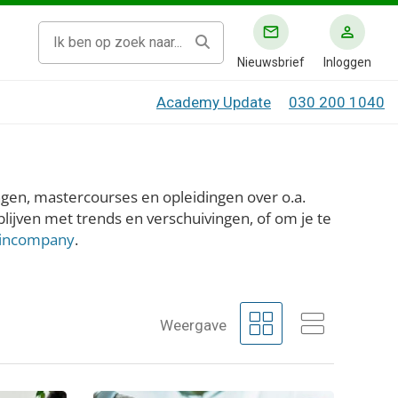
Nieuwsbrief
Inloggen
Academy Update
030 200 1040
ingen, mastercourses en opleidingen over o.a.
 blijven met trends en verschuivingen, of om je te
incompany
.
grid_view
view_agenda
Weergave