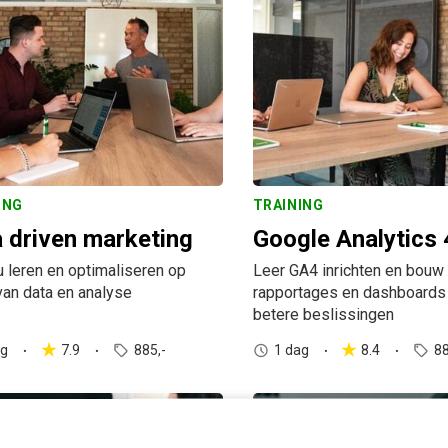
ING
TRAINING
 driven marketing
Google Analytics 
u leren en optimaliseren op
Leer GA4 inrichten en bouw
van data en analyse
rapportages en dashboards
betere beslissingen
ag
7.9
885,-
1 dag
8.4
88