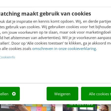
atching maakt gebruik van cookies
k dat je inspiratie en kennis komt opdoen. Wij, en derde partij
es gebruik van cookies. Wij gebruiken cookies voor het bijhoude
en, om jouw voorkeuren op te slaan, maar ook voor marketingdoe
ld het afstemmen van advertenties). Wil je je voorkeuren aanpass
stellen’. Door op ‘Alle cookies toestaan’ te klikken, ga je akkoord m
PANY-TRAINING
TRAINING
 alle cookies zoals
omschreven in onze cookieverklaring
.
tegisch
Interview- en
CookieInfo
almediaplan
gesprekstechnie
ersterke strategie in 5 stappen.
Leer verhalen ophalen met
ng met Kim Swagemakers.
storylistening
1 dag
8.7
88
r
tellen
Weigeren
Alle cookies 
10% KORTING