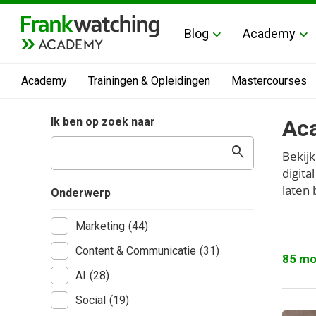
Blog
Academy
ACADEMY
Academy
Trainingen & Opleidingen
Mastercourses
Ik ben op zoek naar
Ac
search
Bekijk
digita
laten 
Onderwerp
Marketing
(44)
Content & Communicatie
(31)
85 mo
AI
(28)
Social
(19)