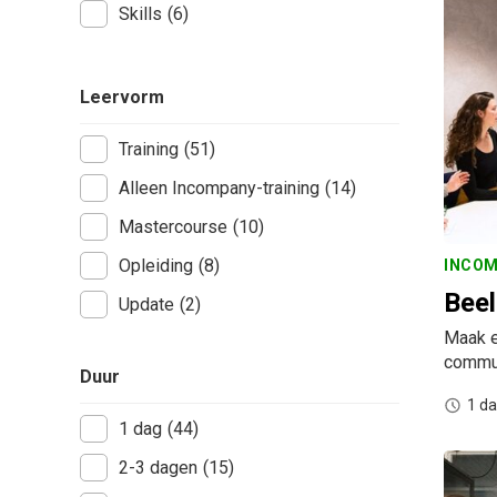
Skills
(6)
Leervorm
Training
(51)
Alleen Incompany-training
(14)
Mastercourse
(10)
Opleiding
(8)
INCOM
Beel
Update
(2)
Maak e
commun
Duur
1 d
1 dag
(44)
2-3 dagen
(15)