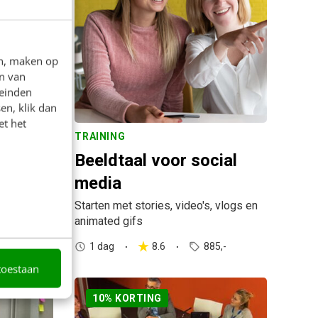
en, maken op
n van
leinden
en, klik dan
et het
TRAINING
Beeldtaal voor social
ken
media
Starten met stories, video's, vlogs en
animated gifs
5,-
1 dag
8.6
885,-
toestaan
10% KORTING