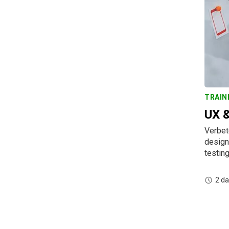
TRAIN
UX &
Verbet
design
testin
2 d