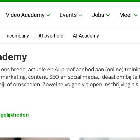
Video Academy
Events
Jobs
Meer
Incompany
AI overheid
AI Academy
ademy
 ons brede, actuele en AI-proof aanbod aan (online) train
l marketing, content, SEO en social media. Ideaal om bij te
bij- of omscholen. Zowel te volgen via open inschrijving als
gelijkheden