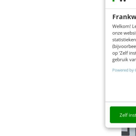
Frankw
Welkom! Leu
onze websit
statistiek
(bijvoorbee
op ‘Zelf in
INCOM
gebruik van
Stra
Powered by 
soci
Een ijz
Traini
5 uu
Zelf ins