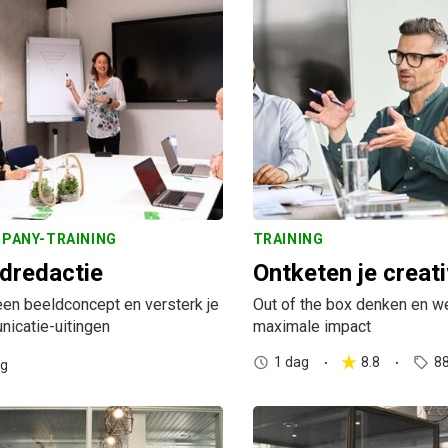
PANY-TRAINING
TRAINING
dredactie
Ontketen je creati
en beeldconcept en versterk je
Out of the box denken en w
icatie-uitingen
maximale impact
1 dag
8.8
88
ag