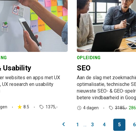
ING
OPLEIDING
 Usability
SEO
er websites en apps met UX
Aan de slag met zoekmachi
, UX research en usability
optimalisatie, technische S
g
nieuwste SEO- & GEO-spelr
betere vindbaarheid in Goog
agen
8.5
1375,-
4 dagen
3185,-
286
chevron_left
1
…
3
4
5
6