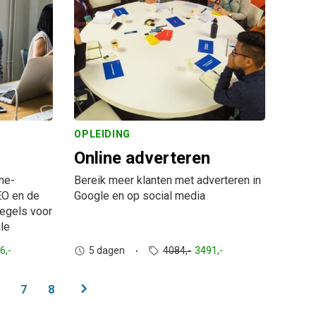
OPLEIDING
Online adverteren
ne-
Bereik meer klanten met adverteren in
EO en de
Google en op social media
egels voor
le
6,-
5 dagen
4084,-
3491,-
chevron_right
7
8