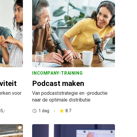
INCOMPANY-TRAINING
viteit
Podcast maken
erken voor
Van podcaststrategie en -productie
naar de optimale distributie
5,-
1 dag
8.7