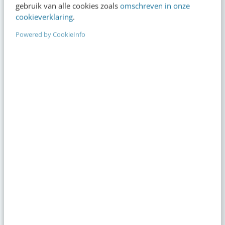
gebruik van alle cookies zoals
omschreven in onze
cookieverklaring
.
Powered by CookieInfo
Napkin AI: de tool die jouw tekst
Adverteren op In
omzet naar ijzersterke visuals
Facebook (Meta)