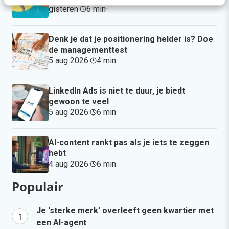
gisteren
·
6 min
·
Denk je dat je positionering helder is? Doe
de managementtest
5 aug 2026
·
4 min
·
LinkedIn Ads is niet te duur, je biedt
gewoon te veel
5 aug 2026
·
6 min
·
AI-content rankt pas als je iets te zeggen
hebt
4 aug 2026
·
6 min
·
Populair
Je ‘sterke merk’ overleeft geen kwartier met
een AI-agent