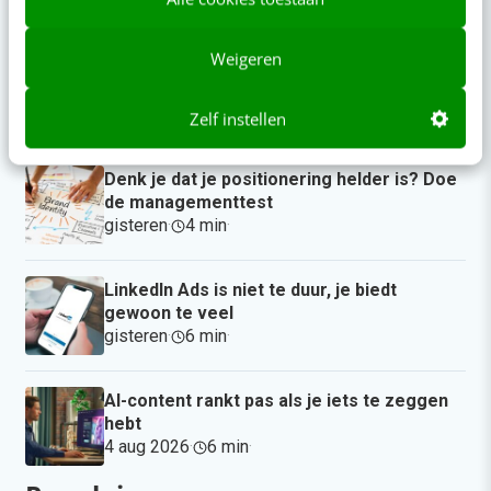
13:00
·
3 min
·
Weigeren
Zo bouw je een AI die het niet met je eens
is [stappenplan]
08:00
·
6 min
·
Zelf instellen
Denk je dat je positionering helder is? Doe
de managementtest
gisteren
·
4 min
·
LinkedIn Ads is niet te duur, je biedt
gewoon te veel
gisteren
·
6 min
·
AI-content rankt pas als je iets te zeggen
hebt
4 aug 2026
·
6 min
·