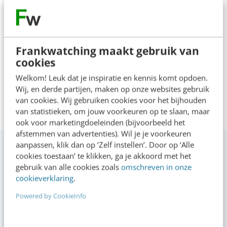
bij 2organize als campaign
manager. Haar grote passie is
online marketing.
Frankwatching maakt gebruik van
cookies
Welkom! Leuk dat je inspiratie en kennis komt opdoen.
Wij, en derde partijen, maken op onze websites gebruik
van cookies. Wij gebruiken cookies voor het bijhouden
van statistieken, om jouw voorkeuren op te slaan, maar
ook voor marketingdoeleinden (bijvoorbeeld het
afstemmen van advertenties). Wil je je voorkeuren
aanpassen, klik dan op ‘Zelf instellen’. Door op ‘Alle
cookies toestaan’ te klikken, ga je akkoord met het
gebruik van alle cookies zoals
omschreven in onze
cookieverklaring
.
VIDEO SHORTS
Powered by CookieInfo
Bekijk de korte video's