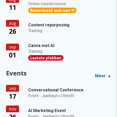
Online mastercourse
11
Beoordeeld met een 9!
aug
Content repurposing
26
Training
Canva met AI
sep
Training
01
Laatste plekken
Events
Meer
sep
Conversational Conference
17
Event
·
Jaarbeurs Utrecht
nov
AI Marketing Event
26
Event
·
Jaarbeurs Utrecht