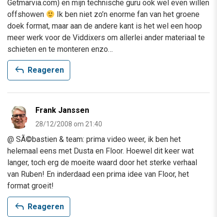
Getmarvia.com) en mijn technische guru ook wel even willen
offshowen
Ik ben niet zo’n enorme fan van het groene
doek format, maar aan de andere kant is het wel een hoop
meer werk voor de Viddixers om allerlei ander materiaal te
schieten en te monteren enzo…
reply
Reageren
Frank Janssen
28/12/2008 om 21:40
@ SÃ©bastien & team: prima video weer, ik ben het
helemaal eens met Dusta en Floor. Hoewel dit keer wat
langer, toch erg de moeite waard door het sterke verhaal
van Ruben! En inderdaad een prima idee van Floor, het
format groeit!
reply
Reageren