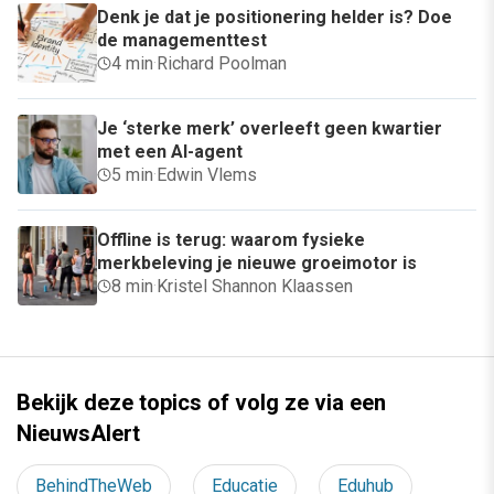
Denk je dat je positionering helder is? Doe
de managementtest
4 min
·
Richard Poolman
Je ‘sterke merk’ overleeft geen kwartier
met een AI-agent
5 min
·
Edwin Vlems
Offline is terug: waarom fysieke
merkbeleving je nieuwe groeimotor is
8 min
·
Kristel Shannon Klaassen
Bekijk deze topics of volg ze via een
NieuwsAlert
BehindTheWeb
Educatie
Eduhub