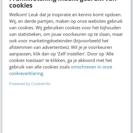
5 aug 2026
·
6 min
·
cookies
Welkom! Leuk dat je inspiratie en kennis komt opdoen.
Populair
Wij, en derde partijen, maken op onze websites gebruik
van cookies. Wij gebruiken cookies voor het bijhouden
Je ‘sterke merk’ overleeft geen kwartier met
van statistieken, om jouw voorkeuren op te slaan, maar
een AI-agent
ook voor marketingdoeleinden (bijvoorbeeld het
afstemmen van advertenties). Wil je je voorkeuren
AI-labels: wanneer zijn ze verplicht, verstandig
aanpassen, klik dan op ‘Zelf instellen’. Door op ‘Alle
of overbodig?
cookies toestaan’ te klikken, ga je akkoord met het
gebruik van alle cookies zoals
omschreven in onze
LinkedIn Ads is niet te duur, je biedt gewoon te
cookieverklaring
.
veel
Powered by CookieInfo
Zo bouw je een AI die het niet met je eens is
[stappenplan]
Millennials aan je binden? Start met één
eerlijke zin
Agenda
Meer