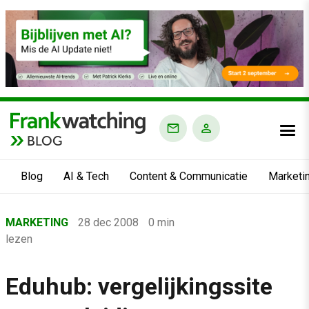
BLOG
Blog
AI & Tech
Content & Communicatie
Marketi
Home
MARKETING
28 dec 2008
0 min
›
lezen
Blog
›
Eduhub: vergelijkingssite
Marketing