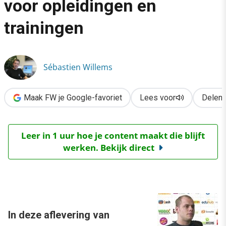
voor opleidingen en
›
trainingen
Eduhub: vergelijkingssite voor opleidingen en trainingen
Sébastien Willems
Maak FW je Google-favoriet
Lees voor
Delen
Leer in 1 uur hoe je content maakt die blijft
werken. Bekijk direct
In deze aflevering van