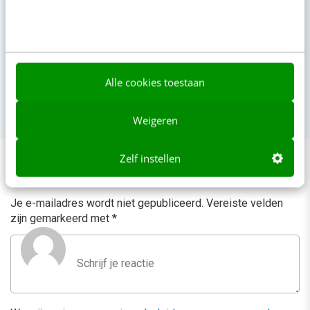
nov
AI Marketing Event
26
Event
·
Jaarbeurs Utrecht
feb
SocialToday Event
Alle cookies toestaan
11
Event
·
Jaarbeurs Utrecht
Weigeren
Zelf instellen
Reacties
Je e-mailadres wordt niet gepubliceerd.
Vereiste velden
zijn gemarkeerd met
*