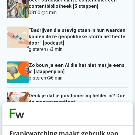
contentbibliotheek [5 stappen]
08:00
·
4 min
·
“Bedrijven die stevig staan in hun waarden
komen deze geopolitieke storm het beste
door” [podcast]
gisteren
·
3 min
·
Zo bouw je een AI die het niet met je eens
is [stappenplan]
gisteren
·
6 min
·
Denk je dat je positionering helder is? Doe
de managementtest
5 aug 2026
·
4 min
·
LinkedIn Ads is niet te duur, je biedt
Frankwatching maakt gebruik van
gewoon te veel