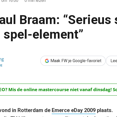
9
om 16:00
0 min lezen
aul Braam: “Serieus 
 spel-element”
eus sporten met een spel-element”
ng
Maak FW je Google-favoriet
Lee
ng
O? Mis de online mastercourse niet vanaf dinsdag! Schr
vond in Rotterdam de
Emerce eDay 2009
plaats.