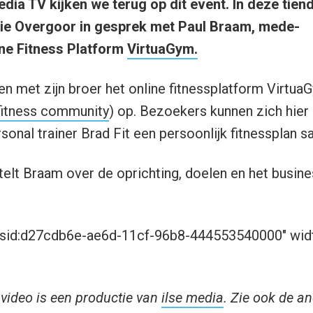
dia TV kijken we terug op dit event. In deze tien
nie Overgoor in gesprek met Paul Braam, mede-
ine Fitness Platform
VirtuaGym.
n met zijn broer het online fitnessplatform Virtua
fitness community
) op. Bezoekers kunnen zich hier g
sonal trainer Brad Fit een persoonlijk fitnessplan s
rtelt Braam over de oprichting, doelen en het busin
clsid:d27cdb6e-ae6d-11cf-96b8-444553540000" wid
video is een productie van
ilse media
. Zie ook de an