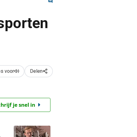
sporten
s voor
Delen
ijf je snel in