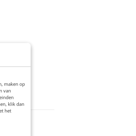
en, maken op
n van
leinden
en, klik dan
et het