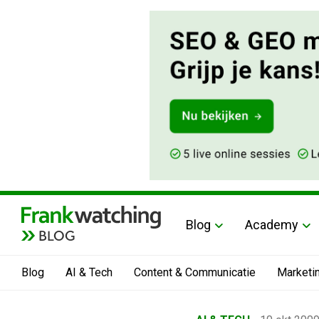
Blog
Academy
BLOG
Blog
AI & Tech
Content & Communicatie
Marketi
Home