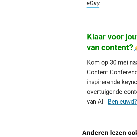
eDay
.
Klaar voor jou
van content?
Kom op 30 mei naa
Content Conference
inspirerende keyn
overtuigende conte
van AI.
Benieuwd
Anderen lezen oo