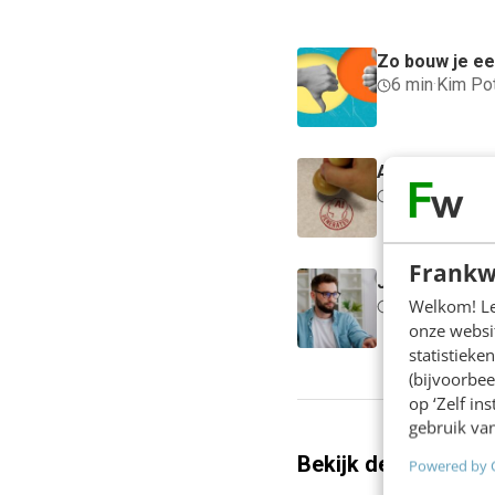
Zo bouw je een
6 min
·
Kim Po
AI-labels: wan
5 min
·
Dennis
Frankw
Je ‘sterke me
Welkom! Leu
5 min
·
Edwin 
onze websit
statistiek
(bijvoorbee
op ‘Zelf in
gebruik van
Bekijk deze topics 
Powered by 