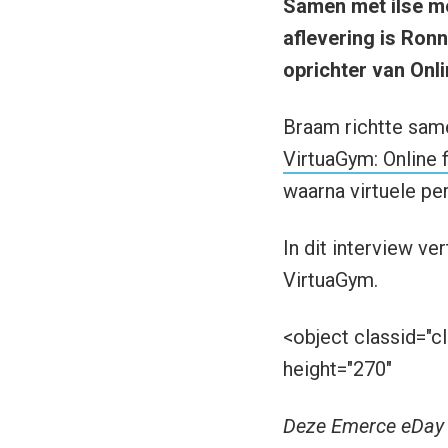
Samen met ilse me
aflevering is Ron
oprichter van Onl
Braam richtte same
VirtuaGym: Online 
waarna virtuele per
In dit interview ve
VirtuaGym.
<object classid="
height="270"
Deze Emerce eDay 