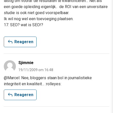
lastig om vooraf de resultaten te kwantificeren… Net als
een goede opleiding eigenlijk.. de ROI van een unversitaire
studie is ook niet goed voorspelbaar.
Ik wil nog wel een toevoeging plaatsen.
17. SEO? wat is SEO!?
reply
Reageren
Sjimmie
19/11/2009 om 16:48
@Marcel: Nee, bloggers staan bol in journalistieke
integriteit en kwaliteit… :rolleyes:
reply
Reageren