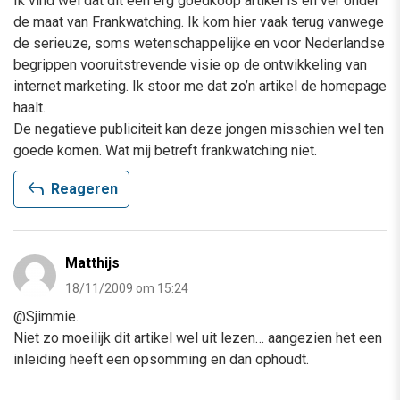
Ik vind wel dat dit een erg goedkoop artikel is en ver onder
de maat van Frankwatching. Ik kom hier vaak terug vanwege
de serieuze, soms wetenschappelijke en voor Nederlandse
begrippen vooruitstrevende visie op de ontwikkeling van
internet marketing. Ik stoor me dat zo’n artikel de homepage
haalt.
De negatieve publiciteit kan deze jongen misschien wel ten
goede komen. Wat mij betreft frankwatching niet.
reply
Reageren
Matthijs
18/11/2009 om 15:24
@Sjimmie.
Niet zo moeilijk dit artikel wel uit lezen… aangezien het een
inleiding heeft een opsomming en dan ophoudt.