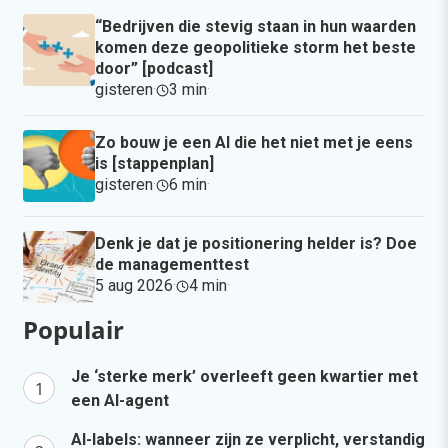
“Bedrijven die stevig staan in hun waarden
komen deze geopolitieke storm het beste
door” [podcast]
gisteren
·
3 min
·
Zo bouw je een AI die het niet met je eens
is [stappenplan]
gisteren
·
6 min
·
Denk je dat je positionering helder is? Doe
de managementtest
5 aug 2026
·
4 min
·
Populair
Je ‘sterke merk’ overleeft geen kwartier met
een AI-agent
AI-labels: wanneer zijn ze verplicht, verstandig