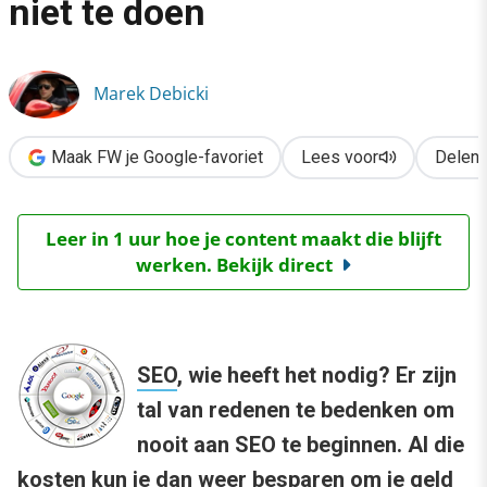
niet te doen
›
SEO: 15 redenen om het niet te doen
Marek Debicki
Maak FW je Google-favoriet
Lees voor
Delen
Leer in 1 uur hoe je content maakt die blijft
werken. Bekijk direct
SEO
, wie heeft het nodig? Er zijn
tal van redenen te bedenken om
nooit aan SEO te beginnen. Al die
kosten kun je dan weer besparen om je geld