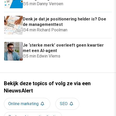
5 min
·
Danny Verroen
Denk je dat je positionering helder is? Doe
de managementtest
4 min
·
Richard Poolman
Je ‘sterke merk’ overleeft geen kwartier
met een AI-agent
5 min
·
Edwin Vlems
Bekijk deze topics of volg ze via een
NieuwsAlert
Online marketing
SEO