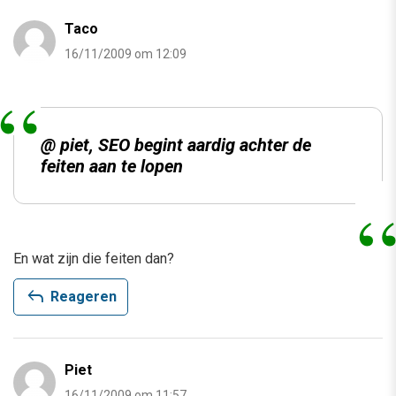
Taco
16/11/2009 om 12:09
@ piet, SEO begint aardig achter de
feiten aan te lopen
En wat zijn die feiten dan?
reply
Reageren
Piet
16/11/2009 om 11:57