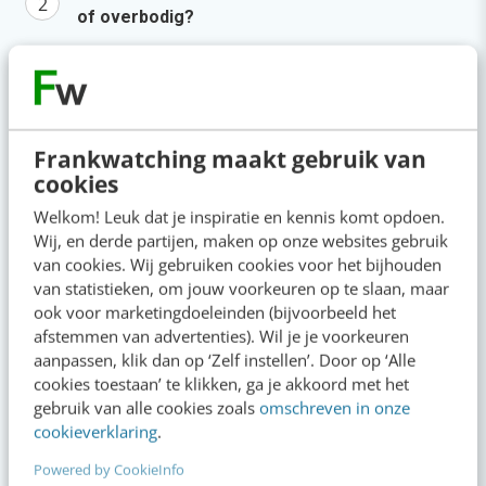
of overbodig?
LinkedIn Ads is niet te duur, je biedt gewoon te
veel
Zo bouw je een AI die het niet met je eens is
[stappenplan]
Frankwatching maakt gebruik van
cookies
Millennials aan je binden? Start met één
Welkom! Leuk dat je inspiratie en kennis komt opdoen.
eerlijke zin
Wij, en derde partijen, maken op onze websites gebruik
van cookies. Wij gebruiken cookies voor het bijhouden
Agenda
Meer
van statistieken, om jouw voorkeuren op te slaan, maar
ook voor marketingdoeleinden (bijvoorbeeld het
afstemmen van advertenties). Wil je je voorkeuren
SEO & GEO met AI
aug
aanpassen, klik dan op ‘Zelf instellen’. Door op ‘Alle
Online mastercourse
11
cookies toestaan’ te klikken, ga je akkoord met het
Beoordeeld met een 9!
gebruik van alle cookies zoals
omschreven in onze
cookieverklaring
.
aug
Content repurposing
Powered by CookieInfo
26
Training