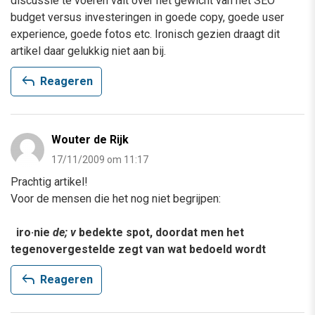
discussie te voeren valt over het gewicht van het SEO
budget versus investeringen in goede copy, goede user
experience, goede fotos etc. Ironisch gezien draagt dit
artikel daar gelukkig niet aan bij.
reply
Reageren
Wouter de Rijk
17/11/2009 om 11:17
Prachtig artikel!
Voor de mensen die het nog niet begrijpen:
iro·nie
de; v
bedekte spot, doordat men het
tegenovergestelde zegt van wat bedoeld wordt
reply
Reageren