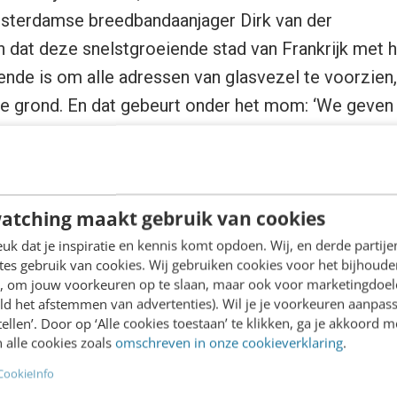
sterdamse breedbandaanjager Dirk van der
n dat deze snelstgroeiende stad van Frankrijk met
nde is om alle adressen van glasvezel te voorzien, o
de grond. En dat gebeurt onder het mom: ‘We geven
oekomst ligt bij glasvezel
atching maakt gebruik van cookies
k dat je inspiratie en kennis komt opdoen. Wij, en derde partij
 toekomst ligt voor wat internetverbinding toch éch
es gebruik van cookies. Wij gebruiken cookies voor het bijhoude
en, om jouw voorkeuren op te slaan, maar ook voor marketingdoe
eft de Taskforce Next Generation Networks in haar 
ld het afstemmen van advertenties). Wil je je voorkeuren aanpass
rmalige minister Van der Hoeven (EZ) in maart dit
stellen’. Door op ‘Alle cookies toestaan’ te klikken, ga je akkoord m
estigd. Want dat er een data-infarct dreigt moge dui
 alle cookies zoals
omschreven in onze cookieverklaring
.
 succes van WiFi in huis en internet op de mobiel
CookieInfo