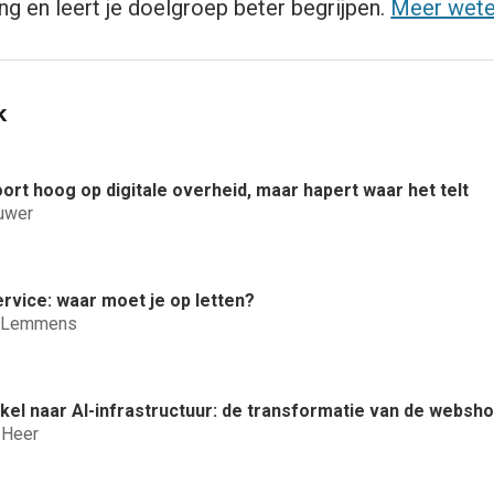
ng en leert je doelgroep beter begrijpen.
Meer wet
k
ort hoog op digitale overheid, maar hapert waar het telt
ouwer
ervice: waar moet je op letten?
n Lemmens
nkel naar AI-infrastructuur: de transformatie van de websh
 Heer