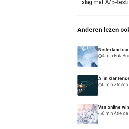
slag met A/B-testi
Anderen lezen oo
Nederland sco
4 min
·
Erik B
AI in klantens
6 min
·
Steve
Van online wi
6 min
·
Atie de