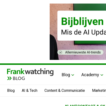
Blog
Academy
BLOG
Blog
AI & Tech
Content & Communicatie
Marketi
Home