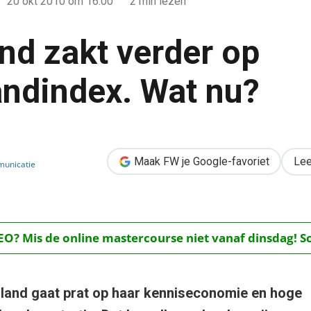
20 okt 2010
om 16:00
2 min lezen
nd zakt verder op
ndindex. Wat nu?
p breedbandindex. Wat nu?
Maak FW je Google-favoriet
Lee
municatie
O? Mis de online mastercourse niet vanaf dinsdag! Schr
land gaat prat op haar kenniseconomie en hoge