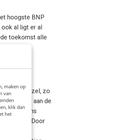
 het hoogste BNP
ok al ligt er al
 de toekomst alle
en, maken op
t bij glasvezel, zo
n van
leinden
eindrapport aan de
en, klik dan
 jaar nog eens
et het
delijk zijn. Door
 neemt het