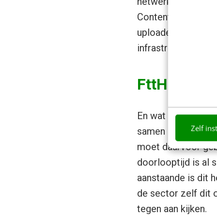
netwerkverkeer all
Content’) pas écht
uploaden steeds bel
infrastructuren: s
FttH Congr
En wat gaat Nederl
Zelf ins
samen in slagen om
moet daarvoor gebe
doorlooptijd is al s
aanstaande is dit h
de sector zelf di
tegen aan kijken.