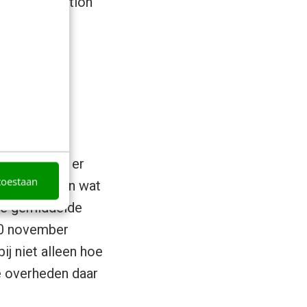
es (‘Generation
, wordt het
van andere
drijfsleven er
toestaan
e krijgen? En wat
 De gemiddelde
0 november
ij niet alleen hoe
e overheden daar