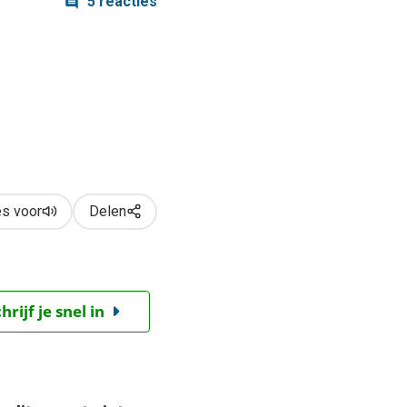
5 reacties
s voor
Delen
ijf je snel in