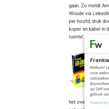
gaan. Zo meldt Am
Woude via LinkedI
per hoofd, druk doe
koper en kabel in 
ruimte’.
T
Frankw
Welkom! Leu
Die
onze websit
statistiek
he
(bijvoorbee
voo
op ‘Zelf in
bev
gebruik van
het overweldigende
Powered by 