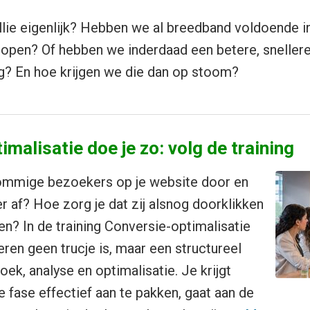
llie eigenlijk? Hebben we al breedband voldoende i
t lopen? Of hebben we inderdaad een betere, snellere
ig? En hoe krijgen we die dan op stoom?
malisatie doe je zo: volg de training
ommige bezoekers op je website door en
 af? Hoe zorg je dat zij alsnog doorklikken
en? In de training Conversie-optimalisatie
eren geen trucje is, maar een structureel
ek, analyse en optimalisatie. Je krijgt
 fase effectief aan te pakken, gaat aan de