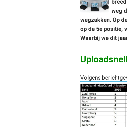
breedb
weg d
wegzakken. Op de
op de 5e positie, 
Waarbij we dit jaa
Uploadsnel
Volgens berichtgev