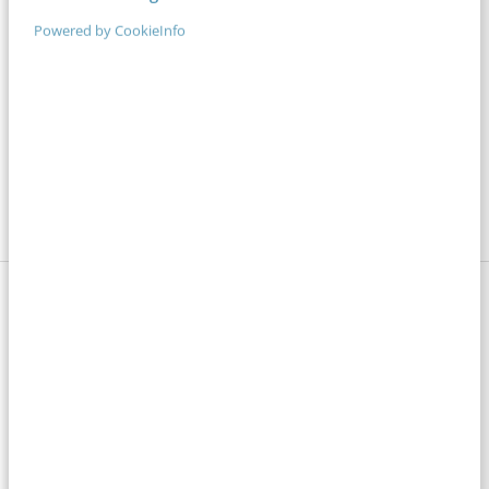
Bekijk deze topics of volg ze via een
Powered by CookieInfo
NieuwsAlert
Content
Fotografie
Intiem Kapitaal
Showroom Girls
Social
Social media
Willem Popelier
Lees 3 reacties
Delen
Over de auteur