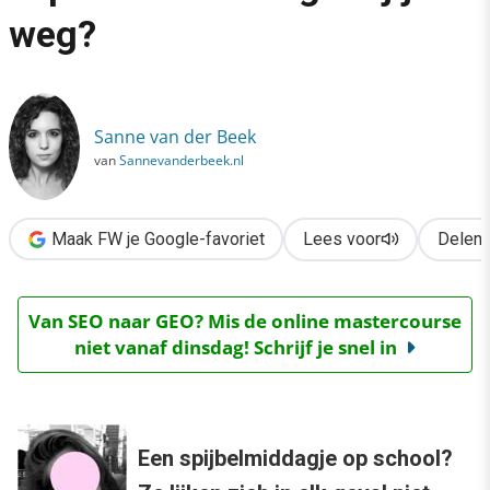
›
weg?
Social media & intiem kapitaal: hoeveel geef jij weg?
Sanne van der Beek
van
Sannevanderbeek.nl
Maak FW je Google-favoriet
Lees voor
Delen
Van SEO naar GEO? Mis de online mastercourse
niet vanaf dinsdag! Schrijf je snel in
Een spijbelmiddagje op school?