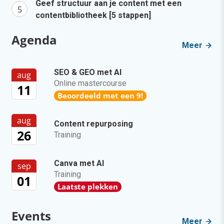
Geef structuur aan je content met een
contentbibliotheek [5 stappen]
Agenda
Meer
SEO & GEO met AI
aug
Online mastercourse
11
Beoordeeld met een 9!
aug
Content repurposing
26
Training
Canva met AI
sep
Training
01
Laatste plekken
Events
Meer