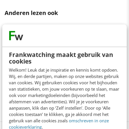
Anderen lezen ook
Reflecteer met AI: 5 vragen die je een betere
marketeer maken
3 min
·
Kim Pot
Frankwatching maakt gebruik van
cookies
Je merk opleveren? Waarom een PDF niet
meer genoeg is
Welkom! Leuk dat je inspiratie en kennis komt opdoen.
5 min
·
Danny Verroen
Wij, en derde partijen, maken op onze websites gebruik
van cookies. Wij gebruiken cookies voor het bijhouden
van statistieken, om jouw voorkeuren op te slaan, maar
Geef structuur aan je content met een
ook voor marketingdoeleinden (bijvoorbeeld het
contentbibliotheek [5 stappen]
afstemmen van advertenties). Wil je je voorkeuren
4 min
·
Inès Maus
aanpassen, klik dan op ‘Zelf instellen’. Door op ‘Alle
cookies toestaan’ te klikken, ga je akkoord met het
gebruik van alle cookies zoals
omschreven in onze
cookieverklaring
.