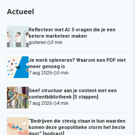
Actueel
Reflecteer met AI: 5 vragen die je een
betere marketeer maken
gisteren
·
3 min
·
Je merk opleveren? Waarom een PDF niet
meer genoeg is
7 aug 2026
·
5 min
·
Geef structuur aan je content met een
contentbibliotheek [5 stappen]
7 aug 2026
·
4 min
·
“Bedrijven die stevig staan in hun waarden
komen deze geopolitieke storm het beste
door” [podcast]