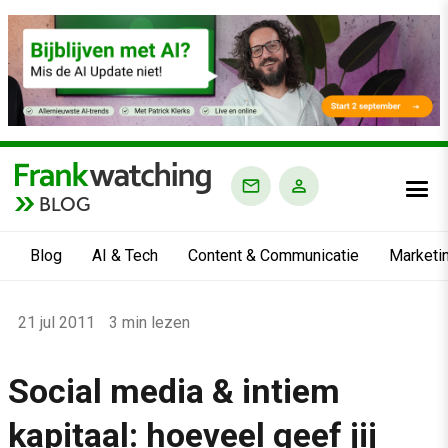
BLOG
Blog
AI & Tech
Content & Communicatie
Marketi
Home
21 jul 2011
3 min lezen
›
Blog
Social media & intiem
›
kapitaal: hoeveel geef jij
Alle artikelen