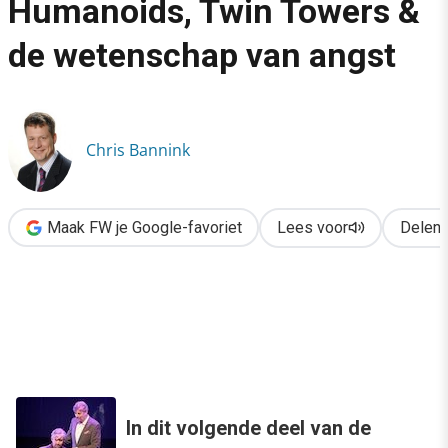
Humanoids, Twin Towers &
›
de wetenschap van angst
TEDxAmsterdam: Humanoids, Twin Towers & de wetenschap va
Chris Bannink
Maak FW je Google-favoriet
Lees voor
Delen
In dit volgende deel van de