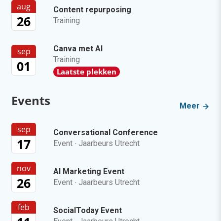
aug
Content repurposing
26
Training
Canva met AI
sep
Training
01
Laatste plekken
Events
Meer
sep
Conversational Conference
17
Event
·
Jaarbeurs Utrecht
nov
AI Marketing Event
26
Event
·
Jaarbeurs Utrecht
feb
SocialToday Event