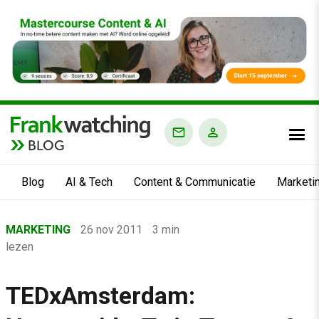
BLOG
Blog
AI & Tech
Content & Communicatie
Marketi
Home
MARKETING
26 nov 2011
3 min
›
lezen
Blog
›
TEDxAmsterdam:
Marketing