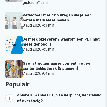
gisteren
·
5 min
·
Reflecteer met AI: 5 vragen die je een
betere marketeer maken
8 aug 2026
·
3 min
·
Je merk opleveren? Waarom een PDF niet
meer genoeg is
7 aug 2026
·
5 min
·
Geef structuur aan je content met een
contentbibliotheek [5 stappen]
7 aug 2026
·
4 min
·
Populair
AI-labels: wanneer zijn ze verplicht, verstandig
of overbodig?