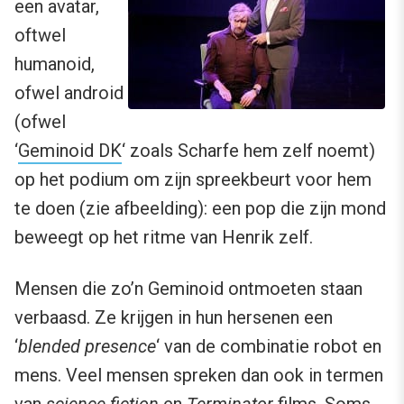
een avatar,
oftwel
humanoid,
ofwel android
(ofwel
‘
Geminoid DK
‘ zoals Scharfe hem zelf noemt)
op het podium om zijn spreekbeurt voor hem
te doen (zie afbeelding): een pop die zijn mond
beweegt op het ritme van Henrik zelf.
Mensen die zo’n Geminoid ontmoeten staan
verbaasd. Ze krijgen in hun hersenen een
‘
blended presence
‘ van de combinatie robot en
mens. Veel mensen spreken dan ook in termen
van
science fiction
en
Terminator-
films. Soms