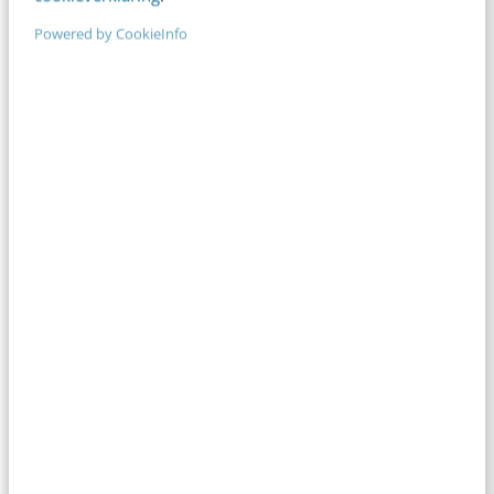
Powered by CookieInfo
Anderen lezen ook
Reflecteer met AI: 5 vragen die je een betere
marketeer maken
3 min
·
Kim Pot
Je merk opleveren? Waarom een PDF niet
meer genoeg is
5 min
·
Danny Verroen
Denk je dat je positionering helder is? Doe
de managementtest
4 min
·
Richard Poolman