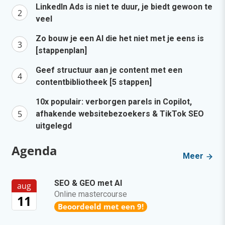
LinkedIn Ads is niet te duur, je biedt gewoon te
veel
Zo bouw je een AI die het niet met je eens is
[stappenplan]
Geef structuur aan je content met een
contentbibliotheek [5 stappen]
10x populair: verborgen parels in Copilot,
afhakende websitebezoekers & TikTok SEO
uitgelegd
Agenda
Meer
SEO & GEO met AI
aug
Online mastercourse
11
Beoordeeld met een 9!