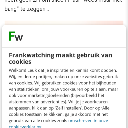
bang” te zeggen…
Frankwatching maakt gebruik van
cookies
Welkom! Leuk dat je inspiratie en kennis komt opdoen.
Wij, en derde partijen, maken op onze websites gebruik
van cookies. Wij gebruiken cookies voor het bijhouden
van statistieken, om jouw voorkeuren op te slaan, maar
ook voor marketingdoeleinden (bijvoorbeeld het
afstemmen van advertenties). Wil je je voorkeuren
Foto’s: Maurice Mikkers en Jan Jaap Heine via
aanpassen, klik dan op ‘Zelf instellen’. Door op ‘Alle
Flickr TEDxAmsterdam
. Lees ook de andere
cookies toestaan’ te klikken, ga je akkoord met het
gebruik van alle cookies zoals
omschreven in onze
verslagen van
TEDxAmsterdam 2011
.
cookieverklaring
.