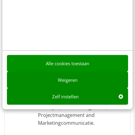
Over de auteur
Chris Bannink
Chris Bannink is Management
Consultant bij [a
href="http://www.logica.nl"
Alle cookies toestaan
TITLE="Logcia"]Logica[/a] en heeft
ruim 17 jaar ervaring in Business
Weigeren
Innovation, E- en M-commerce,
Business Development, Change
Zelf instellen
management, Crossmedia
Concepts, Brandmanagement,
Projectmanagement and
Marketingcommunicatie.