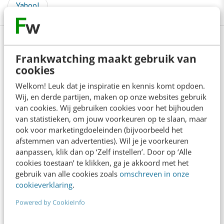
Yahoo!
Frankwatching maakt gebruik van
Lees 6 reacties
Delen
cookies
Welkom! Leuk dat je inspiratie en kennis komt opdoen.
Wij, en derde partijen, maken op onze websites gebruik
Over de auteur
van cookies. Wij gebruiken cookies voor het bijhouden
van statistieken, om jouw voorkeuren op te slaan, maar
ook voor marketingdoeleinden (bijvoorbeeld het
Bianca van de Ketterij
van
afstemmen van advertenties). Wil je je voorkeuren
aanpassen, klik dan op ‘Zelf instellen’. Door op ‘Alle
Studio Bianca
cookies toestaan’ te klikken, ga je akkoord met het
Bianca van de Ketterij helpt als
gebruik van alle cookies zoals
omschreven in onze
grafisch vormgever bedrijven en
cookieverklaring
.
ondernemers met het ontwikkelen
Powered by CookieInfo
van een visuele en professionele
uitstraling. Voor Frankwatching