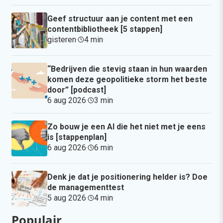
Geef structuur aan je content met een
contentbibliotheek [5 stappen]
gisteren
·
4 min
·
“Bedrijven die stevig staan in hun waarden
komen deze geopolitieke storm het beste
door” [podcast]
6 aug 2026
·
3 min
·
Zo bouw je een AI die het niet met je eens
is [stappenplan]
6 aug 2026
·
6 min
·
Denk je dat je positionering helder is? Doe
de managementtest
5 aug 2026
·
4 min
·
Populair