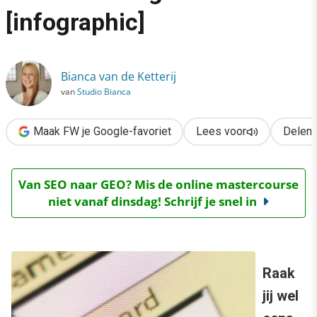
›
[infographic]
Online registratie: voorkeur voor social login [infographic]
Bianca van de Ketterij
van
Studio Bianca
Maak FW je Google-favoriet
Lees voor
Delen
Van SEO naar GEO? Mis de online mastercourse
niet vanaf dinsdag! Schrijf je snel in
Raak
jij wel