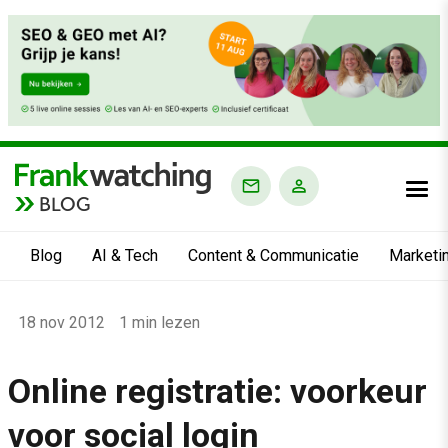
BLOG
Blog
AI & Tech
Content & Communicatie
Marketi
Home
18 nov 2012
1 min lezen
›
Blog
Online registratie: voorkeur
›
voor social login
Alle artikelen