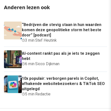
Anderen lezen ook
“Bedrijven die stevig staan in hun waarden
komen deze geopolitieke storm het beste
door” [podcast]
3 min
·
Stef Heutink
AI-content rankt pas als je iets te zeggen
hebt
6 min
·
Sicco Dijkman
10x populair: verborgen parels in Copilot,
afhakende websitebezoekers & TikTok SEO
uitgelegd
5 min
·
Redactie