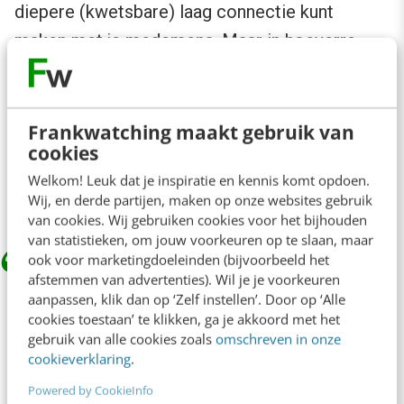
diepere (kwetsbare) laag connectie kunt
maken met je medemens. Maar in hoeverre
stel je je kwetsbaar op als je je KPI’s moet
halen? Wat is de KPI van kwetsbaarheid? Is het
niet hebben van KPI’s een mooie vorm van
Frankwatching maakt gebruik van
cookies
kwetsbaarheid? Of juist het wel hebben ervan
Welkom! Leuk dat je inspiratie en kennis komt opdoen.
zonder er keihard op afgerekend te worden?
Wij, en derde partijen, maken op onze websites gebruik
van cookies. Wij gebruiken cookies voor het bijhouden
van statistieken, om jouw voorkeuren op te slaan, maar
ook voor marketingdoeleinden (bijvoorbeeld het
afstemmen van advertenties). Wil je je voorkeuren
Zorg dat je de juiste mensen aanneemt:
aanpassen, klik dan op ‘Zelf instellen’. Door op ‘Alle
mensen met lef, die positief en
cookies toestaan’ te klikken, ga je akkoord met het
gebruik van alle cookies zoals
omschreven in onze
hulpvaardig zijn ingesteld en ambitie
cookieverklaring
.
hebben.
Powered by CookieInfo