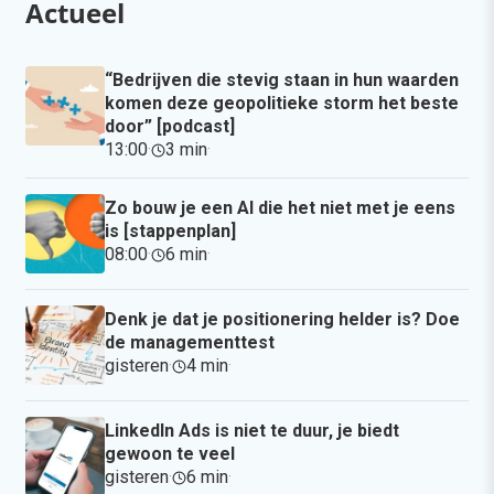
Actueel
“Bedrijven die stevig staan in hun waarden
komen deze geopolitieke storm het beste
door” [podcast]
13:00
·
3 min
·
Zo bouw je een AI die het niet met je eens
is [stappenplan]
08:00
·
6 min
·
Denk je dat je positionering helder is? Doe
de managementtest
gisteren
·
4 min
·
LinkedIn Ads is niet te duur, je biedt
gewoon te veel
gisteren
·
6 min
·