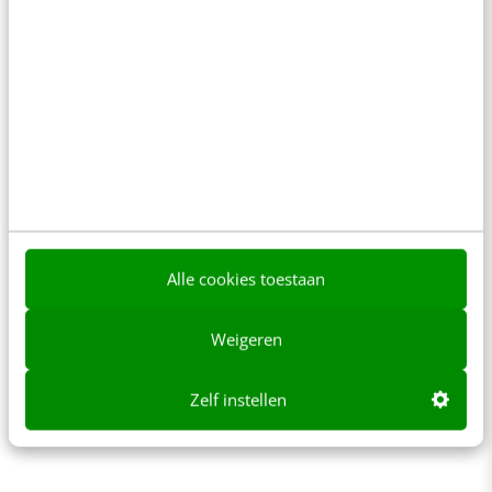
gewoon keihard scoren, over de rug van de
klant, om mijn zware
new business target
dicht
te schrijven. De klant was er niet mee geholpen,
ik doodongelukkig en maakte ruzie met m’n
salesmanager. Daar werd hij weer ongelukkig
van.
Believe me.
Inderdaad, of je er nu wel of
niet KPI’s aan hangt, er moet ruimte zijn voor
ontwikkeling op dit gebied voor medewerkers.
Alle cookies toestaan
Kwetsbaarheid maakt je niet alleen menselijk,
Weigeren
het maakt je ook blijer. Zowel in je carrière als
in je privéleven. Daar ben ik van overtuigd. Het
Zelf instellen
zorgt voor verbinding, op allerlei manieren.