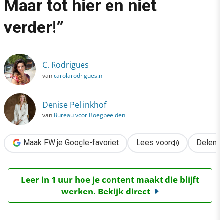
Maar tot hier en niet
›
verder!”
“Kwetsbaarheid is mooi. Maar tot hier en niet verder!”
C. Rodrigues
van
carolarodrigues.nl
Denise Pellinkhof
van
Bureau voor Boegbeelden
Maak FW je Google-favoriet
Lees voor
Delen
Leer in 1 uur hoe je content maakt die blijft
werken. Bekijk direct