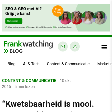
BLOG
Blog
AI & Tech
Content & Communicatie
Marketi
Home
CONTENT & COMMUNICATIE
10 okt
›
2015
5 min lezen
Blog
›
“Kwetsbaarheid is mooi.
Content & Communicatie