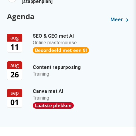
[stappenplan]
Agenda
Meer
SEO & GEO met AI
aug
Online mastercourse
11
Beoordeeld met een 9!
aug
Content repurposing
26
Training
Canva met AI
sep
Training
01
Laatste plekken