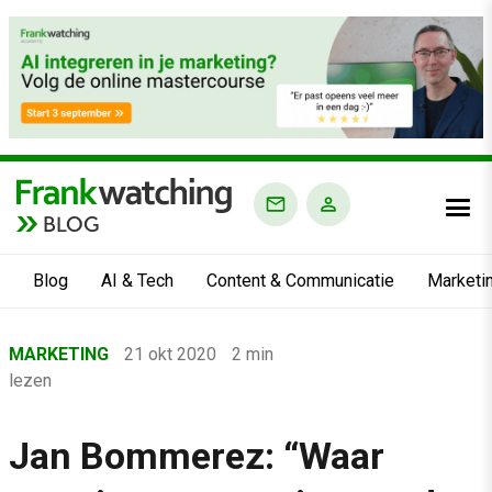
BLOG
Blog
AI & Tech
Content & Communicatie
Marketi
Home
MARKETING
21 okt 2020
2 min
›
lezen
Blog
›
Jan Bommerez: “Waar
Marketing