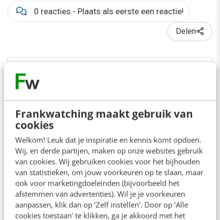
0 reacties - Plaats als eerste een reactie!
Delen
Over de auteurs
Hans Koekkoek
van
Fellow
Frankwatching maakt gebruik van
Digitals
cookies
Hans Koekkoek is business
Welkom! Leuk dat je inspiratie en kennis komt opdoen.
Wij, en derde partijen, maken op onze websites gebruik
development manager bij Fellow
van cookies. Wij gebruiken cookies voor het bijhouden
Digitals, de digital workplace expert
van statistieken, om jouw voorkeuren op te slaan, maar
die sinds 1997 is uitgegroeid tot een
ook voor marketingdoeleinden (bijvoorbeeld het
van de belangrijkste spelers op de
afstemmen van advertenties). Wil je je voorkeuren
Nederlandse en Europese markt.
aanpassen, klik dan op ‘Zelf instellen’. Door op ‘Alle
cookies toestaan’ te klikken, ga je akkoord met het