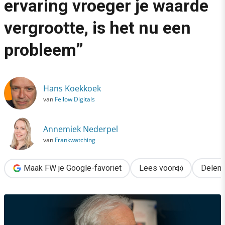
ervaring vroeger je waarde
›
vergrootte, is het nu een
Jan Bommerez: “Waar ervaring vroeger je waarde vergrootte, is
probleem”
Hans Koekkoek
van
Fellow Digitals
Annemiek Nederpel
van
Frankwatching
Maak FW je Google-favoriet
Lees voor
Delen