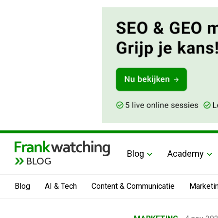
Blog
Academy
BLOG
Blog
AI & Tech
Content & Communicatie
Marketi
Home