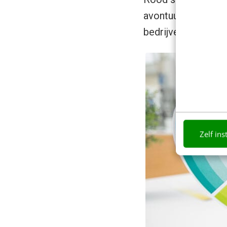
avontuurlijke merke
bedrijven die een 
Zelf ins