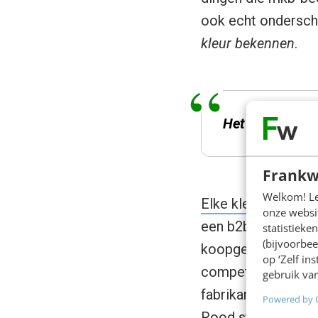
ook echt ondersche
kleur bekennen
.
Het bedrijf dat 
Frankw
Welkom! Leu
Elke kleur binnen 
onze websit
een b2b- of b2c-kla
statistiek
(bijvoorbee
koopgedrag. De kl
op ‘Zelf in
competentie, degel
gebruik van
fabrikanten van de
Powered by 
Rood staat daarent