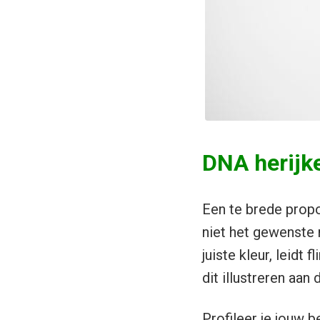
DNA herijk
Een te brede propos
niet het gewenste 
juiste kleur, leidt 
dit illustreren aa
Profileer je jouw b