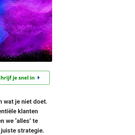
ijf je snel in
 wat je niet doet.
ntiële klanten
 we ‘alles’ te
juiste strategie.