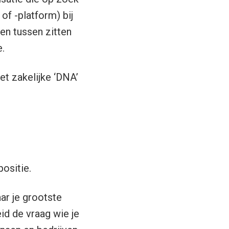
f -platform) bij
ven tussen zitten
.
et zakelijke ‘DNA’
positie.
ar je grootste
eid de vraag wie je