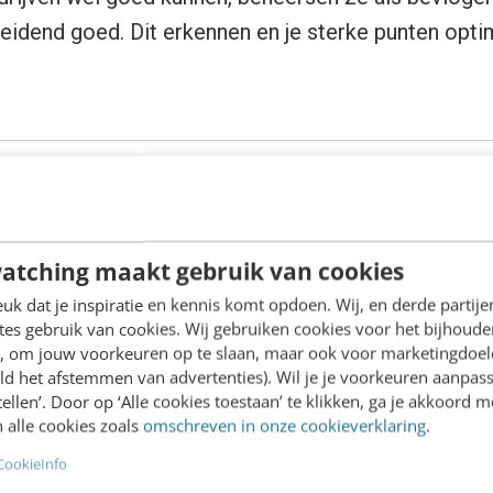
idend goed. Dit erkennen en je sterke punten opti
alles kan bestaat niet.
atching maakt gebruik van cookies
k dat je inspiratie en kennis komt opdoen. Wij, en derde partij
het marketingspectrum
staat voor een universele ba
es gebruik van cookies. Wij gebruiken cookies voor het bijhoude
nt heeft. Die behoeften zijn uiteindelijk bepalend vo
en, om jouw voorkeuren op te slaan, maar ook voor marketingdoe
ld het afstemmen van advertenties). Wil je je voorkeuren aanpass
euren blauw en paars verbeelden bijvoorbeeld eige
stellen’. Door op ‘Alle cookies toestaan’ te klikken, ga je akkoord m
ijkheid, elegantie en betrouwbaarheid. Financiële d
 alle cookies zoals
omschreven in onze cookieverklaring
.
gelijke en luxe auto’s (Audi, BMW) zijn vaak blauwe
CookieInfo
egen voor dynamiek en risicobereidheid en past uit