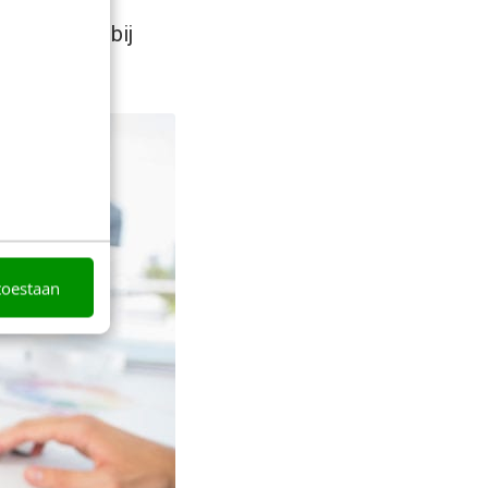
ur die past bij
toestaan