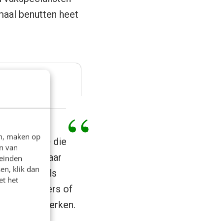
maal benutten heet
en, maken op
sisbehoefte die
n van
or zijn of haar
leinden
en, klik dan
nschappen als
et het
ienstverleners of
 of paarse merken.
stekend bij