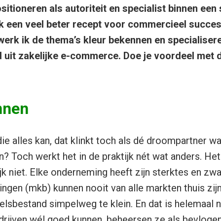
ositioneren als autoriteit en specialist binnen een
k een veel beter recept voor commercieel succes
l werk ik de thema’s kleur bekennen en specialiser
 uit zakelijke e-commerce. Doe je voordeel met
nnen
e alles kan, dat klinkt toch als dé droompartner wa
? Toch werkt het in de praktijk nét wat anders. Het 
jk niet. Elke onderneming heeft zijn sterktes en zw
ngen (mkb) kunnen nooit van alle markten thuis zijn
lsbestand simpelweg te klein. En dat is helemaal ni
rijven wél goed kunnen, beheersen ze als bevlogen