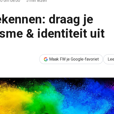
20
om 08:00
5 min lezen
ekennen: draag je
sme & identiteit uit
specialisme & identiteit uit
Maak FW je Google-favoriet
Lee