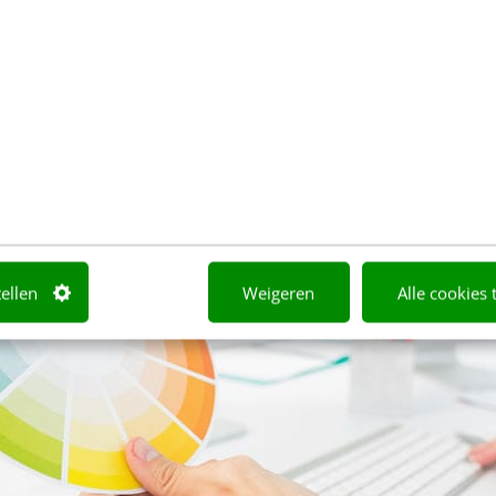
n als Red Bull of GoPro. Oranje is juist weer een kle
open en laagdrempelig imago cultiveren.
tellen
Weigeren
Alle cookies 