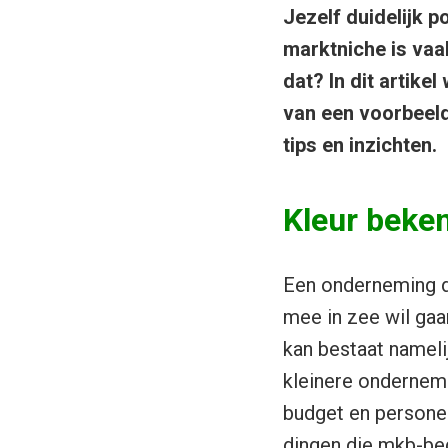
Jezelf duidelijk p
marktniche is vaa
dat? In dit artike
van een voorbeeld
tips en inzichten.
Kleur beke
Een onderneming di
mee in zee wil gaan
kan bestaat nameli
kleinere ondernemi
budget en personee
dingen die mkb-bed