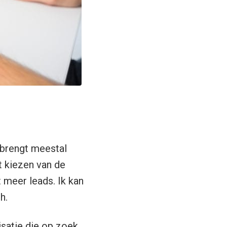
, brengt meestal
t kiezen van de
nt meer leads. Ik kan
h.
isatie die op zoek