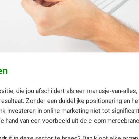
en
itie, die jou afschildert als een manusje-van-alles
resultaat. Zonder een duidelijke positionering en he
flink investeren in online marketing niet tot significa
n de hand van een voorbeeld uit de e-commercebranc
edrijf in deze sector te breed? Dan klopt elke organ