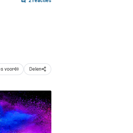
2 reacties
s voor
Delen