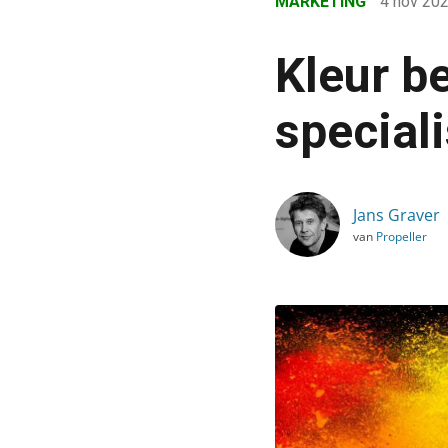
MARKETING
4 nov 20
›
Blog
Kleur b
›
Marketing
speciali
›
Kleur bekennen: draag je 
Jans Graver
van
Propeller