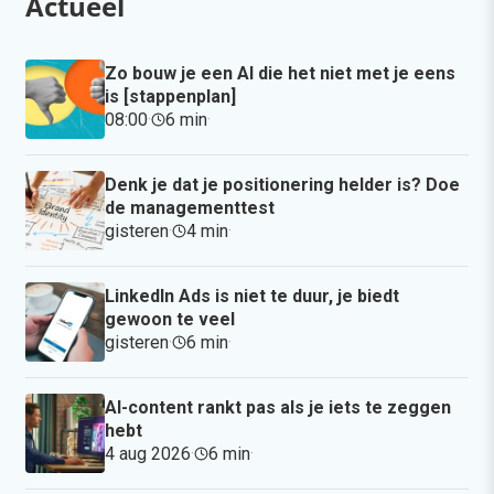
Actueel
Zo bouw je een AI die het niet met je eens
is [stappenplan]
08:00
·
6 min
·
Denk je dat je positionering helder is? Doe
de managementtest
gisteren
·
4 min
·
LinkedIn Ads is niet te duur, je biedt
gewoon te veel
gisteren
·
6 min
·
AI-content rankt pas als je iets te zeggen
hebt
4 aug 2026
·
6 min
·