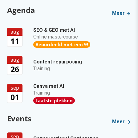
Agenda
Meer
SEO & GEO met AI
aug
Online mastercourse
11
Beoordeeld met een 9!
aug
Content repurposing
26
Training
Canva met AI
sep
Training
01
Laatste plekken
Events
Meer
sep