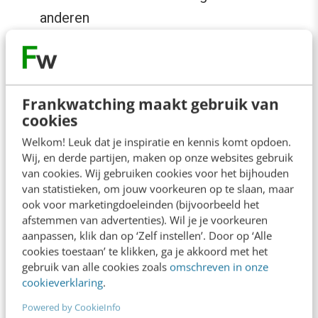
anderen
Op zoek gaan naar schuldigen van je
problematiek
Frankwatching maakt gebruik van
Leer om je eigen afspraken beter na
cookies
te komen
Welkom! Leuk dat je inspiratie en kennis komt opdoen.
Wij, en derde partijen, maken op onze websites gebruik
In de gaten houden of je jezelf voldoende
van cookies. Wij gebruiken cookies voor het bijhouden
van statistieken, om jouw voorkeuren op te slaan, maar
identificeert met zaken die er voor jou toe
ook voor marketingdoeleinden (bijvoorbeeld het
doen en jou structureel verder helpen, is een
afstemmen van advertenties). Wil je je voorkeuren
aanpassen, klik dan op ‘Zelf instellen’. Door op ‘Alle
vorm van proactief onderhoud dat je kunt
cookies toestaan’ te klikken, ga je akkoord met het
plegen. Dat kun je dus doen door bovenstaande
gebruik van alle cookies zoals
omschreven in onze
cookieverklaring
.
vier patronen regelmatig de revue te laten
passeren. Je zult zien dat bepaalde zaken
Powered by CookieInfo