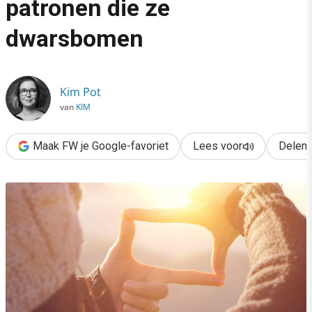
patronen die ze
›
dwarsbomen
Goede voornemens? 4 patronen die ze dwarsbomen
Kim Pot
van
KIM
Maak FW je Google-favoriet
Lees voor
Delen