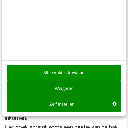
boek ‘Ik
doe
ertoe’
Ondanks
dat ik me
helemaal
kan vinden
in het
Alle cookies toestaan
verhaal van
Weigeren
Vreedeveld
, moest ik
Zelf instellen
er wel even
inkomen.
Het boek springt soms een beetje van de hak