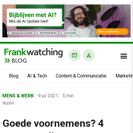
BLOG
Blog
AI & Tech
Content & Communicatie
Marketi
Home
MENS & WERK
9 jul 2021
5 min
›
lezen
Blog
›
Goede voornemens? 4
Mens & Werk