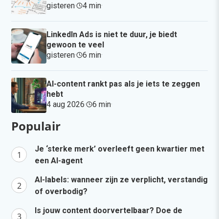
gisteren
·
4 min
·
LinkedIn Ads is niet te duur, je biedt
gewoon te veel
gisteren
·
6 min
·
AI-content rankt pas als je iets te zeggen
hebt
4 aug 2026
·
6 min
·
Populair
Je ‘sterke merk’ overleeft geen kwartier met
een AI-agent
AI-labels: wanneer zijn ze verplicht, verstandig
of overbodig?
Is jouw content doorvertelbaar? Doe de