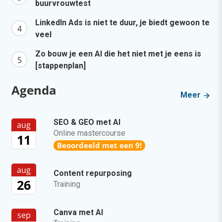
buurvrouwtest
LinkedIn Ads is niet te duur, je biedt gewoon te
veel
Zo bouw je een AI die het niet met je eens is
[stappenplan]
Agenda
Meer
SEO & GEO met AI
aug
Online mastercourse
11
Beoordeeld met een 9!
aug
Content repurposing
26
Training
Canva met AI
sep