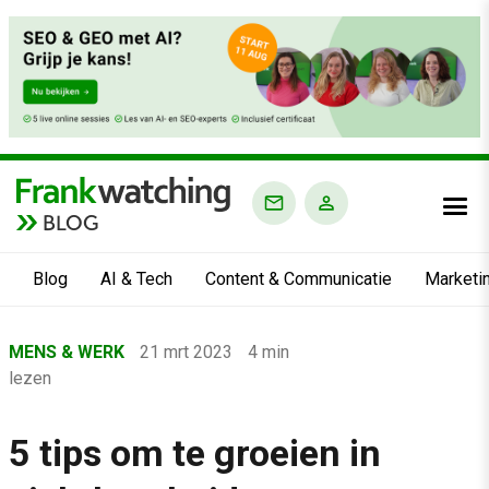
BLOG
Blog
AI & Tech
Content & Communicatie
Marketi
Home
MENS & WERK
21 mrt 2023
4 min
›
lezen
Blog
›
5 tips om te groeien in
Mens & Werk