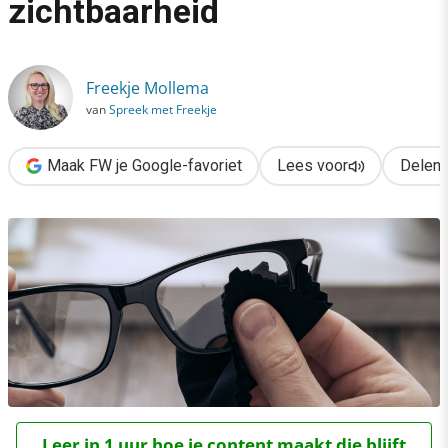
zichtbaarheid
›
5 tips om te groeien in zichtbaarheid
Freekje Mollema
van
Spreek met Freekje
Maak FW je Google-favoriet
Lees voor
Delen
Leer in 1 uur hoe je content maakt die blijft