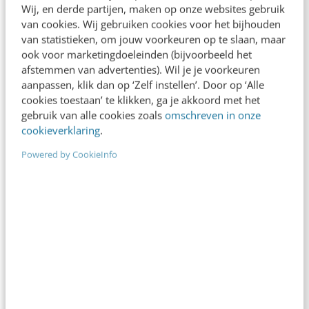
Als je wilt groeien in zichtbaarheid is er
Wij, en derde partijen, maken op onze websites gebruik
eigenlijk maar één weg: stap uit het format.
van cookies. Wij gebruiken cookies voor het bijhouden
van statistieken, om jouw voorkeuren op te slaan, maar
Stop met doen wat iedereen doet al is dat
ook voor marketingdoeleinden (bijvoorbeeld het
hartstikke spannend. Het goede nieuws is dat
afstemmen van advertenties). Wil je je voorkeuren
aanpassen, klik dan op ‘Zelf instellen’. Door op ‘Alle
alles al aanwezig is om ermee aan de slag te
cookies toestaan’ te klikken, ga je akkoord met het
gaan. Om jouw unieke kijk op de wereld door te
gebruik van alle cookies zoals
omschreven in onze
cookieverklaring
.
laten klinken in je eigen stemgeluid en daarmee
Powered by CookieInfo
mensen te inspireren of aan te zetten tot actie.
Uit je comfortzone stappen gaat je makkelijker
af als je van binnen een vuurtje voelt branden.
Als je binnenin een stem hoort die zegt:
‘ik
denk dat het anders kan en dat ik echt iets te
brengen heb’
.