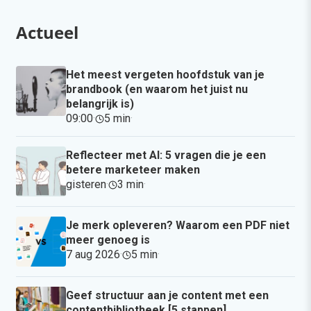
Actueel
Het meest vergeten hoofdstuk van je
brandbook (en waarom het juist nu
belangrijk is)
09:00
·
5 min
·
Reflecteer met AI: 5 vragen die je een
betere marketeer maken
gisteren
·
3 min
·
Je merk opleveren? Waarom een PDF niet
meer genoeg is
7 aug 2026
·
5 min
·
Geef structuur aan je content met een
contentbibliotheek [5 stappen]