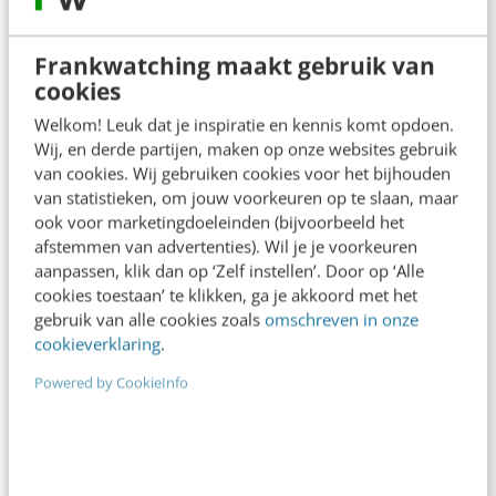
waarschijnlijk weinig nieuws. Het boek is dan
Frankwatching maakt gebruik van
vooral herhaling van je kennis, waarbij er
cookies
bovendien veel herhaling in het boek zelf zit.
Welkom! Leuk dat je inspiratie en kennis komt opdoen.
Dat kan voor hoogbegaafden juist vervelend
Wij, en derde partijen, maken op onze websites gebruik
zijn.
van cookies. Wij gebruiken cookies voor het bijhouden
van statistieken, om jouw voorkeuren op te slaan, maar
ook voor marketingdoeleinden (bijvoorbeeld het
Zou je het dan
afstemmen van advertenties). Wil je je voorkeuren
aanpassen, klik dan op ‘Zelf instellen’. Door op ‘Alle
maar niet meer
cookies toestaan’ te klikken, ga je akkoord met het
moeten lezen? Ja,
gebruik van alle cookies zoals
omschreven in onze
toch wel. Maar
cookieverklaring
.
vooral voor die
Powered by CookieInfo
paar inzichten die
misschien wel
nieuw zijn en waar