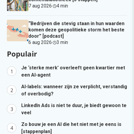
7 aug 2026
·
4 min
·
“Bedrijven die stevig staan in hun waarden
komen deze geopolitieke storm het beste
door” [podcast]
6 aug 2026
·
3 min
·
Populair
Je ‘sterke merk’ overleeft geen kwartier met
een AI-agent
AI-labels: wanneer zijn ze verplicht, verstandig
of overbodig?
LinkedIn Ads is niet te duur, je biedt gewoon te
veel
Zo bouw je een AI die het niet met je eens is
[stappenplan]