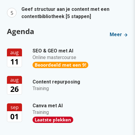
Geef structuur aan je content met een
contentbibliotheek [5 stappen]
Agenda
Meer
SEO & GEO met AI
aug
Online mastercourse
11
Beoordeeld met een 9!
aug
Content repurposing
26
Training
Canva met AI
sep
Training
01
Laatste plekken