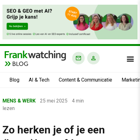
BLOG
Blog
AI & Tech
Content & Communicatie
Marketi
Home
MENS & WERK
25 mei 2025
4 min
›
lezen
Blog
›
Zo herken je of je een
Mens & Werk