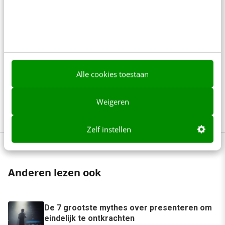
ondernemer altijd op de hoogte zijn van belangrijke
trends en ontwikkelingen in je vakgebied en je skills
blijven ontwikkelen? Met het Membership Pro-
abonnement leer je flexibel en onbeperkt over alles:
van AI tot copywriting en customer experience. Altijd
Alle cookies toestaan
up-to-date, direct toepasbaar in je werk. Voor slechts
Weigeren
€42 per maand.
Meer info
Zelf instellen
Anderen lezen ook
De 7 grootste mythes over presenteren om
eindelijk te ontkrachten