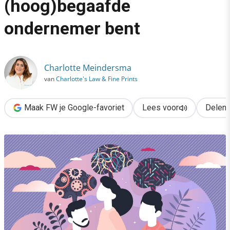
(hoog)begaafde
›
ondernemer bent
Zo herken je of je een (hoog)begaafde ondernemer bent
Charlotte Meindersma
van
Charlotte's Law & Fine Prints
Maak FW je Google-favoriet
Lees voor
Delen