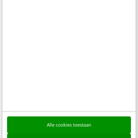
directe collega’s en hun eigen positie. En ja
natuurlijk ook…
Bob Oord
·
5 jaar geleden
MARKETING
Zet je bedrijf op de kaart [10 praktische
eye-openers]
Ben je ondernemer? Dan is het jouw dagelijkse
uitdaging om je bedrijf up and running te houden.
Ook marketing en communicatie horen…
Alle cookies toestaan
Kim Pot
·
5 jaar geleden