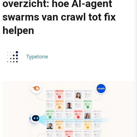
overzicht: hoe AI-agent
›
swarms van crawl tot fix
100.000 pagina’s, nul overzicht: hoe AI-agent swarms van crawl 
helpen
Typetone