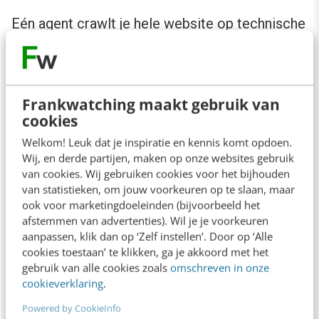
Eén agent crawlt je hele website op technische
SEO-fouten. Een tweede leest elke pagina en
toetst die aan je merkrichtlijnen. Een derde
checkt of je content voldoet aan wet- en
Frankwatching maakt gebruik van
regelgeving. Weer een ander beoordeelt of je
cookies
teksten geschikt zijn als bron voor AI-
Welkom! Leuk dat je inspiratie en kennis komt opdoen.
Wij, en derde partijen, maken op onze websites gebruik
zoekmachines. Samen vormen ze een “agent
van cookies. Wij gebruiken cookies voor het bijhouden
swarm” die je volledige website parallel
van statistieken, om jouw voorkeuren op te slaan, maar
doorloopt. Niet in maanden, maar in uren.
ook voor marketingdoeleinden (bijvoorbeeld het
afstemmen van advertenties). Wil je je voorkeuren
aanpassen, klik dan op ‘Zelf instellen’. Door op ‘Alle
Het grote verschil met de alternatieven
cookies toestaan’ te klikken, ga je akkoord met het
gebruik van alle cookies zoals
omschreven in onze
hierboven: deze agents zijn geïntegreerd. Ze
cookieverklaring
.
lezen direct uit je CMS, schrijven terug naar je
Powered by CookieInfo
CMS, en rapporteren in één dashboard. Geen