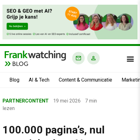
BLOG
Blog
AI & Tech
Content & Communicatie
Marketi
Home
PARTNERCONTENT
19 mei 2026
7 min
›
lezen
Blog
›
100.000 pagina’s, nul
AI & Tech