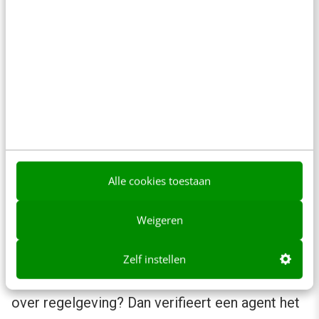
Een
schrijfagent
past je tekst aan.
Een
factcheckagent
voert live Google-
zoekopdrachten uit om te controleren of
de claims kloppen.
Een
bronverificatie-agent
vergelijkt de
output met je originele bronmateriaal.
Een
compliance-agent
checkt of het
resultaat voldoet aan je
Alle cookies toestaan
beleidsdocumenten.
Weigeren
Staat er op je productpagina dat je “de eerste in
Nederland” bent? Dan checkt de fact-check
Zelf instellen
agent of dat nog klopt. Beweert je blog iets
over regelgeving? Dan verifieert een agent het