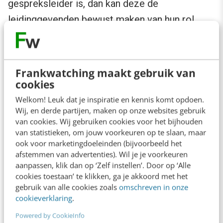
gespreksleider is, dan kan deze de
leidinggevenden bewust maken van hun rol.
Dialogisch leiderschap vraagt daarom om een
aantal persoonlijke vaardigheden:
Frankwatching maakt gebruik van
cookies
Zelfreflectie
Welkom! Leuk dat je inspiratie en kennis komt opdoen.
Stilstaan bij je eigen aannames en reflexen.
Wij, en derde partijen, maken op onze websites gebruik
van cookies. Wij gebruiken cookies voor het bijhouden
van statistieken, om jouw voorkeuren op te slaan, maar
Rolbewustzijn
ook voor marketingdoeleinden (bijvoorbeeld het
Weten vanuit welke rol je spreekt: expert,
afstemmen van advertenties). Wil je je voorkeuren
aanpassen, klik dan op ‘Zelf instellen’. Door op ‘Alle
leider of luisteraar.
cookies toestaan’ te klikken, ga je akkoord met het
gebruik van alle cookies zoals
omschreven in onze
Luisteren zonder direct te oordelen
cookieverklaring
.
Niet meteen reageren, maar eerst begrijpen.
Powered by CookieInfo