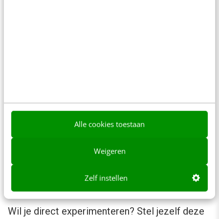
Waardeer verschillende soorten kennis
Let op spreektijd in het gesprek
Check actief of iedereen aan bod komt
Benoem het proces wanneer dat nodig is
Maak zichtbaar wat er met input gebeurt
Voor communicatieprofessionals ligt hier een
belangrijke adviserende en ondersteunende rol.
Ze kunnen gesprekken ontwerpen, werkvormen
Alle cookies toestaan
kiezen en vragen formuleren die verschillende
Weigeren
perspectieven naar boven halen.
Zelf instellen
Snelle check
Wil je direct experimenteren? Stel jezelf deze