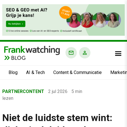
BLOG
Blog
AI & Tech
Content & Communicatie
Marketi
Home
PARTNERCONTENT
2 jul 2026
5 min
›
lezen
Blog
›
Niet de luidste stem wint:
Mens & Werk