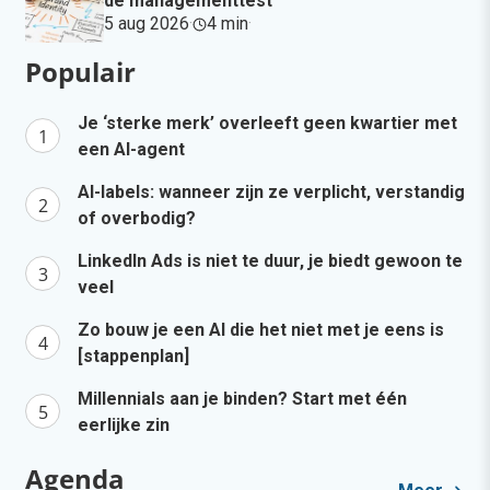
de managementtest
5 aug 2026
·
4 min
·
Populair
Je ‘sterke merk’ overleeft geen kwartier met
een AI-agent
AI-labels: wanneer zijn ze verplicht, verstandig
of overbodig?
LinkedIn Ads is niet te duur, je biedt gewoon te
veel
Zo bouw je een AI die het niet met je eens is
[stappenplan]
Millennials aan je binden? Start met één
eerlijke zin
Agenda