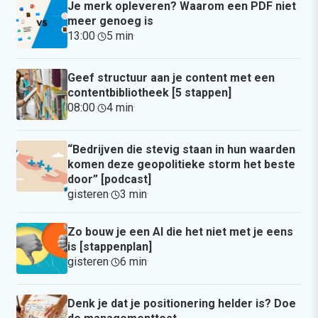
Je merk opleveren? Waarom een PDF niet
meer genoeg is
13:00
·
5 min
·
Geef structuur aan je content met een
contentbibliotheek [5 stappen]
08:00
·
4 min
·
“Bedrijven die stevig staan in hun waarden
komen deze geopolitieke storm het beste
door” [podcast]
gisteren
·
3 min
·
Zo bouw je een AI die het niet met je eens
is [stappenplan]
gisteren
·
6 min
·
Denk je dat je positionering helder is? Doe