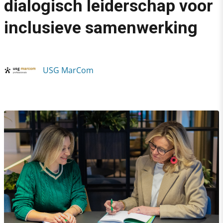
dialogisch leiderschap voor
›
inclusieve samenwerking
Niet de luidste stem wint: dialogisch leiderschap voor inclus
USG MarCom