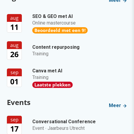
Meer
SEO & GEO met AI
aug
Online mastercourse
11
Beoordeeld met een 9!
aug
Content repurposing
26
Training
Canva met AI
sep
Training
01
Laatste plekken
Events
Meer
sep
Conversational Conference
17
Event
·
Jaarbeurs Utrecht