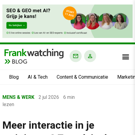
BLOG
Blog
AI & Tech
Content & Communicatie
Marketi
Home
MENS & WERK
2 jul 2026
6 min
›
lezen
Blog
›
Meer interactie in je
Mens & Werk