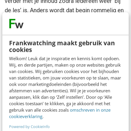
verder met je inhoud zodra iedereen weer ‘bij
de les’ is. Anders wordt dat begin rommelig en
zul je zien dat veel mensen de eerste inhoud
niet meekrijgen.
Frankwatching maakt gebruik van
5. Ga slim om met lastige deelnemers
cookies
Welkom! Leuk dat je inspiratie en kennis komt opdoen.
Tja, en dan heb je nog de lastige deelnemers.
Wij, en derde partijen, maken op onze websites gebruik
van cookies. Wij gebruiken cookies voor het bijhouden
Bijvoorbeeld iemand die praatgraag is of lang
van statistieken, om jouw voorkeuren op te slaan, maar
van stof, dat de rest van de groep nauwelijks
ook voor marketingdoeleinden (bijvoorbeeld het
afstemmen van advertenties). Wil je je voorkeuren
ruimte voelt om hun ervaringen te delen. Het
aanpassen, klik dan op ‘Zelf instellen’. Door op ‘Alle
kan ook iemand zijn die superkritisch of knorrig
cookies toestaan’ te klikken, ga je akkoord met het
gebruik van alle cookies zoals
omschreven in onze
is, waardoor de positieve energie langzaam
cookieverklaring
.
wegsijpelt uit jouw training. Dat moet je niet
Powered by CookieInfo
willen.