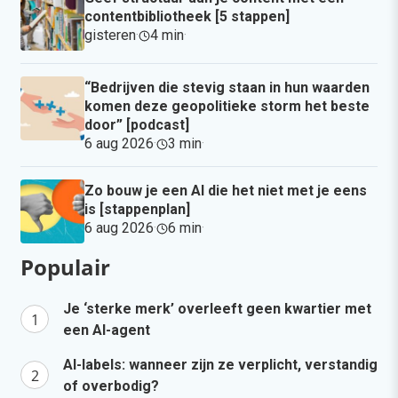
contentbibliotheek [5 stappen]
gisteren
·
4 min
·
“Bedrijven die stevig staan in hun waarden
komen deze geopolitieke storm het beste
door” [podcast]
6 aug 2026
·
3 min
·
Zo bouw je een AI die het niet met je eens
is [stappenplan]
6 aug 2026
·
6 min
·
Populair
Je ‘sterke merk’ overleeft geen kwartier met
een AI-agent
AI-labels: wanneer zijn ze verplicht, verstandig
of overbodig?