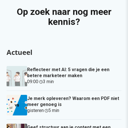
Op zoek naar nog meer
kennis?
Actueel
Reflecteer met AI: 5 vragen die je een
betere marketeer maken
09:00
·
3 min
·
Je merk opleveren? Waarom een PDF niet
meer genoeg is
gisteren
·
5 min
·
Geef structuur aan je content met een