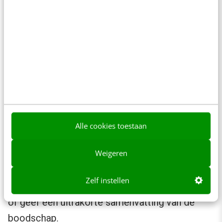
Onthoud dat zulke ingrepen horen bij jouw rol
als trainer. Jij bent de persoon die mag, ja zelfs
moet ingrijpen. De rest van de groep zal het
meestal niet doen. En als ze het wel doen, dan
is dat het bewijs dat jij als trainer te laat hebt
ingegrepen.
Waardeer
Alle cookies toestaan
Zodra de spraakzame deelnemer is gestopt
Weigeren
met praten of een ademteug neemt voor de
volgende zin, toon je erkenning voor diens
Zelf instellen
bijdrage. Zeg bijvoorbeeld ‘Dank voor het delen’
of geef een ultrakorte samenvatting van de
boodschap.