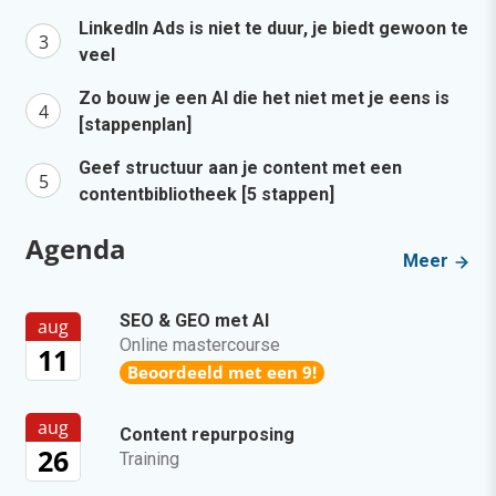
LinkedIn Ads is niet te duur, je biedt gewoon te
veel
Zo bouw je een AI die het niet met je eens is
[stappenplan]
Geef structuur aan je content met een
contentbibliotheek [5 stappen]
Agenda
Meer
SEO & GEO met AI
aug
Online mastercourse
11
Beoordeeld met een 9!
aug
Content repurposing
26
Training