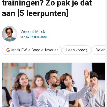
trainingen? Zo pak je dat
›
aan [5 leerpunten]
Meer interactie in je trainingen? Zo pak je dat aan [5 leerpunten]
Vincent Mirck
van
KVK + freelance
Maak FW je Google-favoriet
Lees voor
Delen