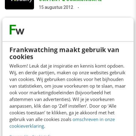
15 augustus 2012
arrow_downward
Bekijk meer
Frankwatching maakt gebruik van
cookies
Contact
Redactie
Welkom! Leuk dat je inspiratie en kennis komt opdoen.
Wij, en derde partijen, maken op onze websites gebruik
redactie@frankwatching.com
van cookies. Wij gebruiken cookies voor het bijhouden
+31 30 200 1045
van statistieken, om jouw voorkeuren op te slaan, maar
ook voor marketingdoeleinden (bijvoorbeeld het
Tarieven
afstemmen van advertenties). Wil je je voorkeuren
Meer contactopties
aanpassen, klik dan op ‘Zelf instellen’. Door op ‘Alle
cookies toestaan’ te klikken, ga je akkoord met het
gebruik van alle cookies zoals
omschreven in onze
Frankwatching
cookieverklaring
.