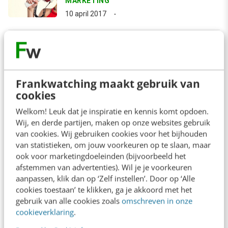
MARKETING
10 april 2017
arrow_downward
Bekijk meer
Frankwatching maakt gebruik van
cookies
Contact
Redactie
Welkom! Leuk dat je inspiratie en kennis komt opdoen.
Wij, en derde partijen, maken op onze websites gebruik
redactie@frankwatching.com
van cookies. Wij gebruiken cookies voor het bijhouden
+31 30 200 1045
van statistieken, om jouw voorkeuren op te slaan, maar
ook voor marketingdoeleinden (bijvoorbeeld het
Tarieven
afstemmen van advertenties). Wil je je voorkeuren
Meer contactopties
aanpassen, klik dan op ‘Zelf instellen’. Door op ‘Alle
cookies toestaan’ te klikken, ga je akkoord met het
gebruik van alle cookies zoals
omschreven in onze
Frankwatching
cookieverklaring
.