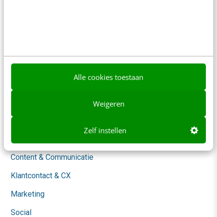
Contact
Nieuwsbrieven
Over ons
Ons team
Alle cookies toestaan
Werken bij
Whitepapers
Weigeren
Blog
Zelf instellen
AI & Tech
Content & Communicatie
Klantcontact & CX
Marketing
Social