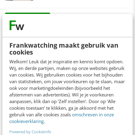
arrow_downward
Bekijk meer
Frankwatching maakt gebruik van
cookies
Contact
Redactie
Welkom! Leuk dat je inspiratie en kennis komt opdoen.
redactie@frankwatching.com
Wij, en derde partijen, maken op onze websites gebruik
van cookies. Wij gebruiken cookies voor het bijhouden
+31 30 200 1045
van statistieken, om jouw voorkeuren op te slaan, maar
Tarieven
ook voor marketingdoeleinden (bijvoorbeeld het
Meer contactopties
afstemmen van advertenties). Wil je je voorkeuren
aanpassen, klik dan op ‘Zelf instellen’. Door op ‘Alle
cookies toestaan’ te klikken, ga je akkoord met het
gebruik van alle cookies zoals
omschreven in onze
Frankwatching
cookieverklaring
.
Adverteren
Powered by CookieInfo