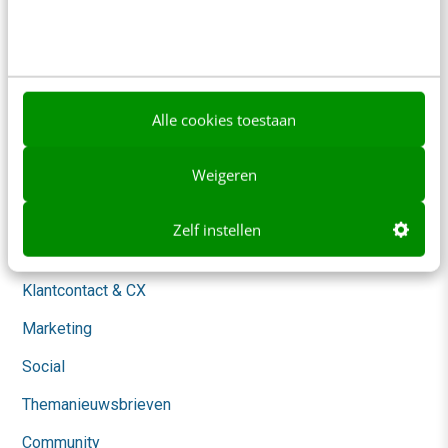
Over ons
Ons team
Werken bij
Alle cookies toestaan
Whitepapers
Weigeren
Blog
AI & Tech
Zelf instellen
Content & Communicatie
Klantcontact & CX
Marketing
Social
Themanieuwsbrieven
Community