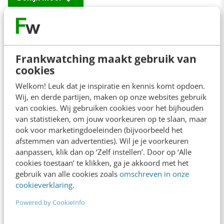
Contact
Redactie
Frankwatching maakt gebruik van
cookies
redactie@frankwatching.com
Welkom! Leuk dat je inspiratie en kennis komt opdoen.
+31 30 200 1045
Wij, en derde partijen, maken op onze websites gebruik
Tarieven
van cookies. Wij gebruiken cookies voor het bijhouden
van statistieken, om jouw voorkeuren op te slaan, maar
Meer contactopties
ook voor marketingdoeleinden (bijvoorbeeld het
afstemmen van advertenties). Wil je je voorkeuren
aanpassen, klik dan op ‘Zelf instellen’. Door op ‘Alle
Frankwatching
cookies toestaan’ te klikken, ga je akkoord met het
gebruik van alle cookies zoals
omschreven in onze
Adverteren
cookieverklaring
.
Contact
Powered by CookieInfo
Nieuwsbrieven