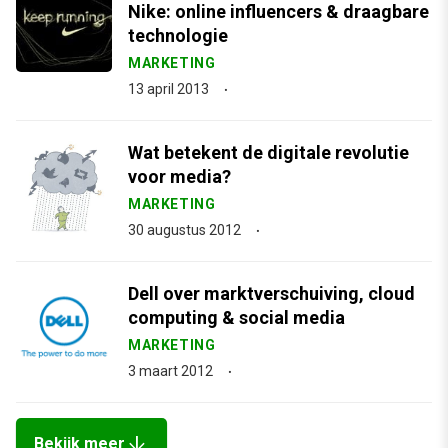
Nike: online influencers & draagbare
technologie
MARKETING
13 april 2013
Wat betekent de digitale revolutie
voor media?
MARKETING
30 augustus 2012
Dell over marktverschuiving, cloud
computing & social media
MARKETING
3 maart 2012
arrow_downward
Bekijk meer